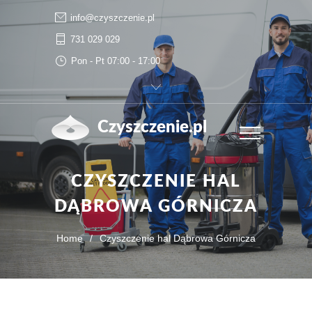
info@czyszczenie.pl
731 029 029
Pon - Pt 07:00 - 17:00
Czyszczenie.pl
CZYSZCZENIE HAL
DĄBROWA GÓRNICZA
Home
/
Czyszczenie hal Dąbrowa Górnicza