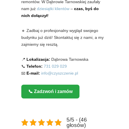
remontów. W Dąbrowie Tarnowskiej zaufały
nam już
dziesiątki klientów
–
czas, byś do
nich dołączył
!
🔹 Zadbaj o profesjonalny wygląd swojego
budynku już dziś! Skontaktuj się z nami, a my
zajmiemy się resztą.
📍
Lokalizacja:
Dąbrowa Tarnowska
📞
Telefon:
731 029 029
📧
E-mail:
info@czyszczenie.pl
📞 Zadzwoń i zamów
5/5 - (46
głosów)