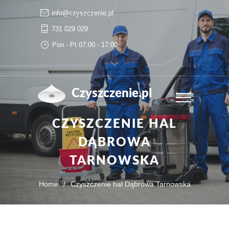
info@czyszczenie.pl
731 029 029
Pon - Pt 07:00 - 17:00
Czyszczenie.pl
CZYSZCZENIE HAL
DĄBROWA
TARNOWSKA
Home
/
Czyszczenie hal Dąbrowa Tarnowska