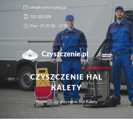
info@czyszczenie.pl
731 029 029
Pon - Pt 07:00 - 17:00
Czyszczenie.pl
CZYSZCZENIE HAL
KALETY
Home
/
Czyszczenie hal Kalety