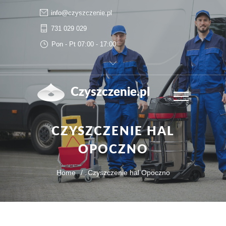
info@czyszczenie.pl
731 029 029
Pon - Pt 07:00 - 17:00
Czyszczenie.pl
CZYSZCZENIE HAL
OPOCZNO
Home
/
Czyszczenie hal Opoczno