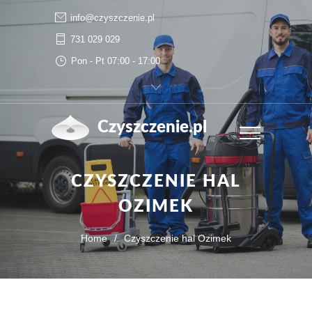
info@czyszczenie.pl
731 029 029
Pon - Pt 07:00 - 17:00
Czyszczenie.pl
CZYSZCZENIE HAL
OZIMEK
Home
/
Czyszczenie hal Ozimek