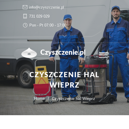
info@czyszczenie.pl
731 029 029
Pon - Pt 07:00 - 17:00
Czyszczenie.pl
CZYSZCZENIE HAL
WIEPRZ
Home
/
Czyszczenie hal Wieprz