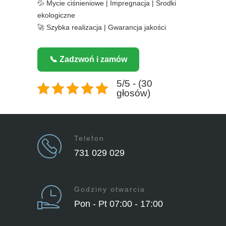
💦 Mycie ciśnieniowe | Impregnacja | Środki
ekologiczne
🚀 Szybka realizacja | Gwarancja jakości
📞 Zadzwoń i zamów
5/5 - (30
głosów)
Telefon
731 029 029
Godziny otwarcia
Pon - Pt 07:00 - 17:00