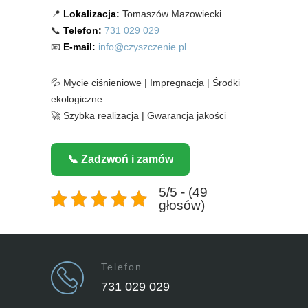
📍
Lokalizacja:
Tomaszów Mazowiecki
📞
Telefon:
731 029 029
📧
E-mail:
info@czyszczenie.pl
💦 Mycie ciśnieniowe | Impregnacja | Środki
ekologiczne
🚀 Szybka realizacja | Gwarancja jakości
📞 Zadzwoń i zamów
5/5 - (49
głosów)
Telefon
731 029 029