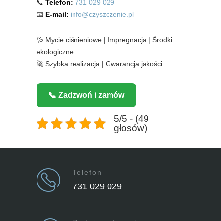
📞
Telefon:
731 029 029
📧
E-mail:
info@czyszczenie.pl
💦 Mycie ciśnieniowe | Impregnacja | Środki
ekologiczne
🚀 Szybka realizacja | Gwarancja jakości
📞 Zadzwoń i zamów
5/5 - (49
głosów)
Telefon
731 029 029