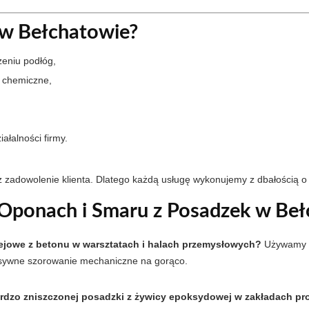
 w Bełchatowie?
zeniu podłóg,
 chemiczne,
ałalności firmy.
ż zadowolenie klienta. Dlatego każdą usługę wykonujemy z dbałością o
Oponach i Smaru z Posadzek w Beł
ejowe z betonu w warsztatach i halach przemysłowych?
Używamy s
ensywne szorowanie mechaniczne na gorąco.
i bardzo zniszczonej posadzki z żywicy epoksydowej w zakładach p