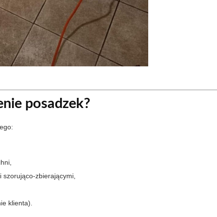
enie posadzek?
ego:
hni,
szorująco-zbierającymi,
e klienta).