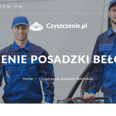
t 07:00 - 17:00
Czyszczenie.pl
ZENIE POSADZKI BE
Home
/
Czyszczenie posadzki Bełchatów