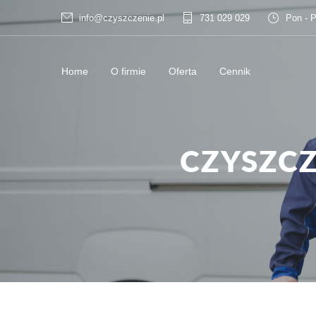
info@czyszczenie.pl
731 029 029
Pon - P
Home
O firmie
Oferta
Cennik
CZYSZC