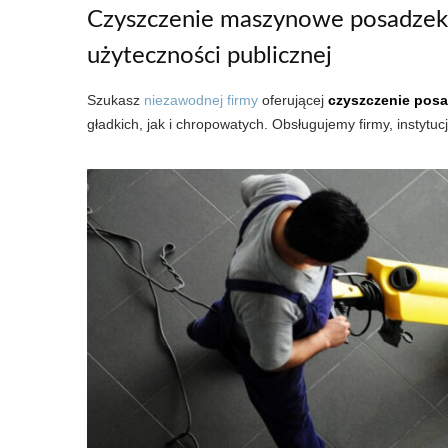
Czyszczenie maszynowe posadzek 
użyteczności publicznej
Szukasz
niezawodnej firmy
oferującej
czyszczenie posa
gładkich, jak i chropowatych. Obsługujemy firmy, instytuc