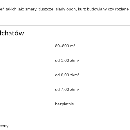
 takich jak: smary, tłuszcze, ślady opon, kurz budowlany czy rozlane c
ełchatów
80–800 m²
od 1,00 zł/m²
od 6,00 zł/m²
od 7,00 zł/m²
bezpłatnie
yceny