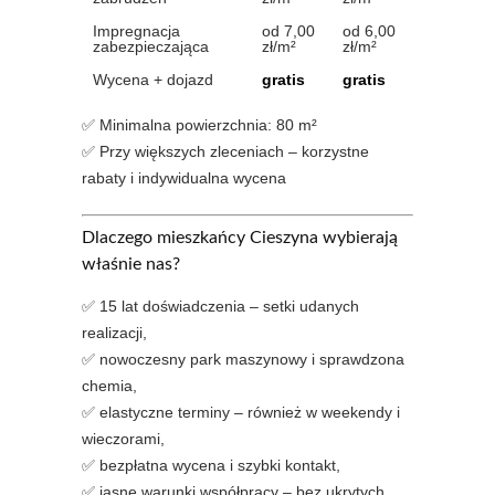
Impregnacja
od 7,00
od 6,00
zabezpieczająca
zł/m²
zł/m²
Wycena + dojazd
gratis
gratis
✅ Minimalna powierzchnia: 80 m²
✅ Przy większych zleceniach – korzystne
rabaty i indywidualna wycena
Dlaczego mieszkańcy Cieszyna wybierają
właśnie nas?
✅ 15 lat doświadczenia – setki udanych
realizacji,
✅ nowoczesny park maszynowy i sprawdzona
chemia,
✅ elastyczne terminy – również w weekendy i
wieczorami,
✅ bezpłatna wycena i szybki kontakt,
✅ jasne warunki współpracy – bez ukrytych