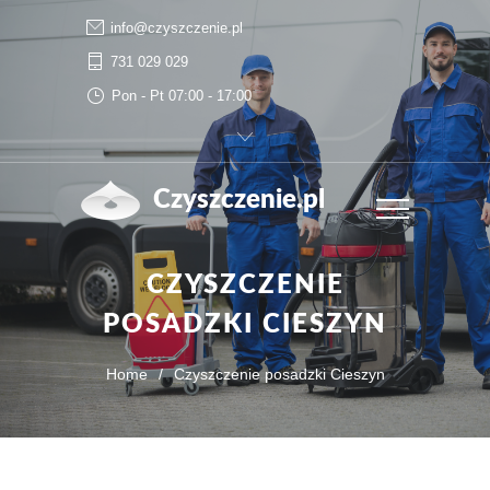
info@czyszczenie.pl
731 029 029
Pon - Pt 07:00 - 17:00
Czyszczenie.pl
CZYSZCZENIE
POSADZKI CIESZYN
Home
/
Czyszczenie posadzki Cieszyn