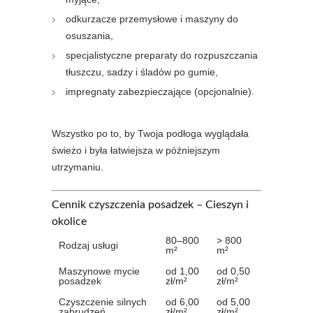
odkurzacze przemysłowe i maszyny do
osuszania,
specjalistyczne preparaty do rozpuszczania
tłuszczu, sadzy i śladów po gumie,
impregnaty zabezpieczające (opcjonalnie).
Wszystko po to, by Twoja podłoga wyglądała
świeżo i była łatwiejsza w późniejszym
utrzymaniu.
Cennik czyszczenia posadzek – Cieszyn i
okolice
80–800
> 800
Rodzaj usługi
m²
m²
Maszynowe mycie
od 1,00
od 0,50
posadzek
zł/m²
zł/m²
Czyszczenie silnych
od 6,00
od 5,00
zabrudzeń
zł/m²
zł/m²