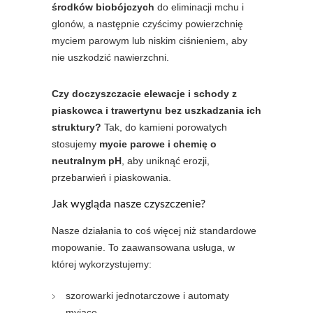
środków biobójczych
do eliminacji mchu i
glonów, a następnie czyścimy powierzchnię
myciem parowym lub niskim ciśnieniem, aby
nie uszkodzić nawierzchni.
Czy doczyszczacie elewacje i schody z
piaskowca i trawertynu bez uszkadzania ich
struktury?
Tak, do kamieni porowatych
stosujemy
mycie parowe i chemię o
neutralnym pH
, aby uniknąć erozji,
przebarwień i piaskowania.
Jak wygląda nasze czyszczenie?
Nasze działania to coś więcej niż standardowe
mopowanie. To zaawansowana usługa, w
której wykorzystujemy:
szorowarki jednotarczowe i automaty
myjące,