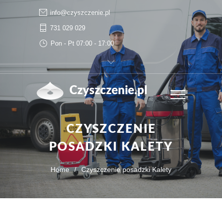
info@czyszczenie.pl
731 029 029
Pon - Pt 07:00 - 17:00
Czyszczenie.pl
CZYSZCZENIE
POSADZKI KALETY
Home
/
Czyszczenie posadzki Kalety