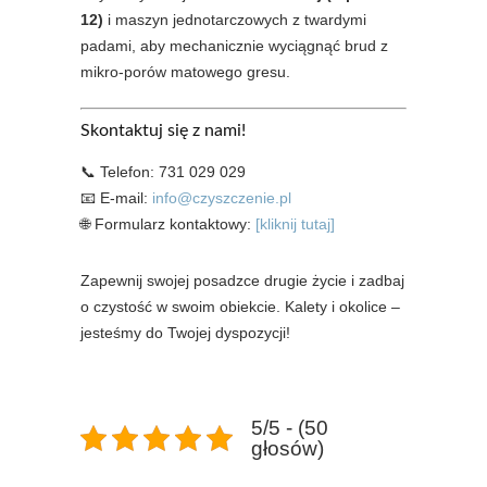
12)
i maszyn jednotarczowych z twardymi
padami, aby mechanicznie wyciągnąć brud z
mikro-porów matowego gresu.
Skontaktuj się z nami!
📞 Telefon: 731 029 029
📧 E-mail:
info@czyszczenie.pl
🌐 Formularz kontaktowy:
[kliknij tutaj]
Zapewnij swojej posadzce drugie życie i zadbaj
o czystość w swoim obiekcie. Kalety i okolice –
jesteśmy do Twojej dyspozycji!
5/5 - (50
głosów)