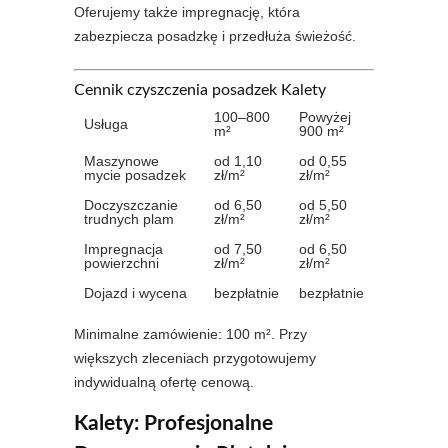
Oferujemy także impregnację, która
zabezpiecza posadzkę i przedłuża świeżość.
Cennik czyszczenia posadzek Kalety
100–800
Powyżej
Usługa
m²
900 m²
Maszynowe
od 1,10
od 0,55
mycie posadzek
zł/m²
zł/m²
Doczyszczanie
od 6,50
od 5,50
trudnych plam
zł/m²
zł/m²
Impregnacja
od 7,50
od 6,50
powierzchni
zł/m²
zł/m²
Dojazd i wycena
bezpłatnie
bezpłatnie
Minimalne zamówienie: 100 m². Przy
większych zleceniach przygotowujemy
indywidualną ofertę cenową.
Kalety: Profesjonalne