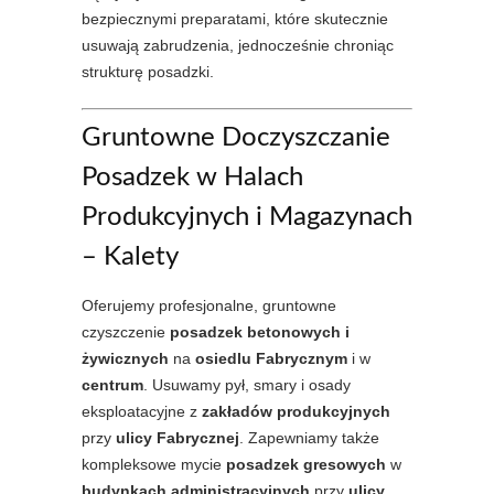
bezpiecznymi preparatami, które skutecznie
usuwają zabrudzenia, jednocześnie chroniąc
strukturę posadzki.
Gruntowne Doczyszczanie
Posadzek w Halach
Produkcyjnych i Magazynach
– Kalety
Oferujemy profesjonalne, gruntowne
czyszczenie
posadzek betonowych i
żywicznych
na
osiedlu Fabrycznym
i w
centrum
. Usuwamy pył, smary i osady
eksploatacyjne z
zakładów produkcyjnych
przy
ulicy Fabrycznej
. Zapewniamy także
kompleksowe mycie
posadzek gresowych
w
budynkach administracyjnych
przy
ulicy