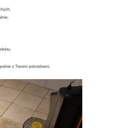
chych,
lnie,
efektu.
odnie z Twoimi potrzebami.