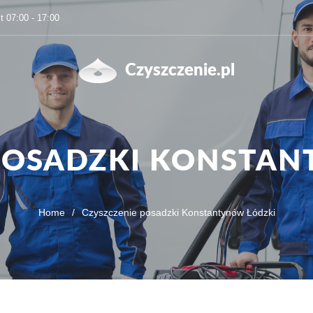
t 07:00 - 17:00
Czyszczenie.pl
POSADZKI KONSTA
Home
/
Czyszczenie posadzki Konstantynów Łódzki