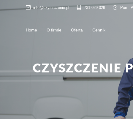
info@czyszczenie.pl
731 029 029
Pon - P
Home
O firmie
Oferta
Cennik
CZYSZCZENIE 