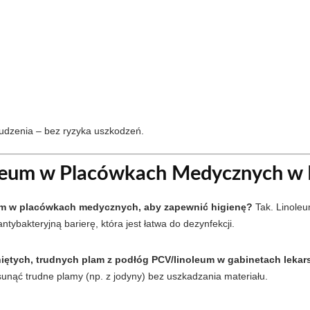
udzenia – bez ryzyka uszkodzeń.
oleum w Placówkach Medycznych w
eum w placówkach medycznych, aby zapewnić higienę?
Tak. Linoleu
tybakteryjną barierę, która jest łatwa do dezynfekcji.
iętych, trudnych plam z podłóg PCV/linoleum w gabinetach lekar
unąć trudne plamy (np. z jodyny) bez uszkadzania materiału.