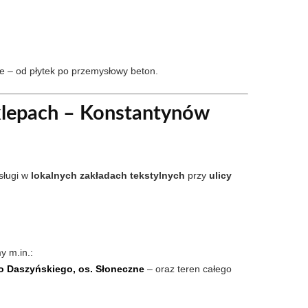
e – od płytek po przemysłowy beton.
Sklepach – Konstantynów
sługi w
lokalnych zakładach tekstylnych
przy
ulicy
y m.in.:
ego Daszyńskiego, os. Słoneczne
– oraz teren całego