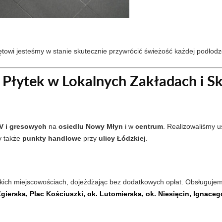
wi jesteśmy w stanie skutecznie przywrócić świeżość każdej podłodz
 Płytek w Lokalnych Zakładach i 
V i gresowych
na
osiedlu Nowy Młyn
i w
centrum
. Realizowaliśmy u
y także
punkty handlowe
przy
ulicy Łódzkiej
.
kich miejscowościach, dojeżdżając bez dodatkowych opłat. Obsługujem
Zgierska, Plac Kościuszki, ok. Lutomierska, ok. Niesięcin, Ignac