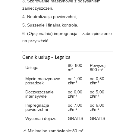
Szorowanie maszynowe z odsysaniem
zanieczyszczeń,
Neutralizacja powierzchni,
Suszenie i finalna kontrola,
(Opcjonalnie) impregnacja – zabezpieczenie
na przyszłość.
Cennik usług – Legnica
80–800
Powyżej
Usługa
m²
800 m²
Mycie maszynowe
od 1,00
od 0,50
posadzek
zł/m²
zł/m²
Doczyszczanie
od 6,00
od 5,00
intensywne
zł/m²
zł/m²
Impregnacja
od 7,00
od 6,00
powierzchni
zł/m²
zł/m²
Wycena i dojazd
GRATIS
GRATIS
📌 Minimalne zamówienie:80 m²