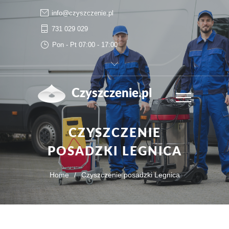
info@czyszczenie.pl
731 029 029
Pon - Pt 07:00 - 17:00
Czyszczenie.pl
CZYSZCZENIE
POSADZKI LEGNICA
Home
/
Czyszczenie posadzki Legnica