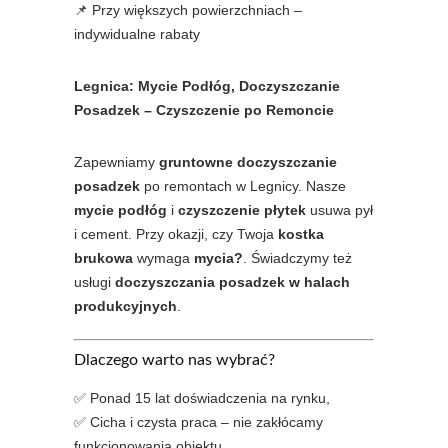
📌 Przy większych powierzchniach –
indywidualne rabaty
Legnica: Mycie Podłóg, Doczyszczanie
Posadzek – Czyszczenie po Remoncie
Zapewniamy
gruntowne doczyszczanie
posadzek
po remontach w Legnicy. Nasze
mycie podłóg
i
czyszczenie płytek
usuwa pył
i cement. Przy okazji, czy Twoja
kostka
brukowa
wymaga
mycia?
. Świadczymy też
usługi
doczyszczania posadzek w halach
produkcyjnych
.
Dlaczego warto nas wybrać?
✅ Ponad 15 lat doświadczenia na rynku,
✅ Cicha i czysta praca – nie zakłócamy
funkcjonowania obiektu,