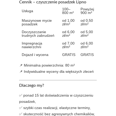
Cennik – czyszczenie posadzek Lipno
100–
Powyżej
Usługa
800 m²
900 m²
Maszynowe mycie
od 1,00
od 0,50
posadzek
zł/m²
zł/m²
Doczyszczanie
od 6,00
od 5,00
trudnych zabrudzeń
zł/m²
zł/m²
Impregnacja
od 7,00
od 6,00
nawierzchni
zł/m²
zł/m²
Dojazd i wycena
GRATIS
GRATIS
📌 Minimalna powierzchnia: 80 m²
📌 Indywidualne wyceny dla większych zleceń
Dlaczego my?
✅ ponad 15 lat doświadczenia w czyszczeniu
posadzek,
✅ szybki czas realizacji, elastyczne terminy,
✅ skuteczność bez agresywnych chemikaliów,