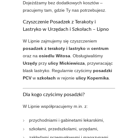
Dojeżdżamy bez dodatkowych kosztów –
pracujemy tam, gdzie Ty nas potrzebujesz.
Czyszczenie Posadzek z Terakoty i
Lastryko w Urzędach i Szkołach – Lipno
W Lipnie zajmujemy się czyszczeniem
posadzek z terakoty i lastryko
w
centrum
oraz na
osiedlu Witosa
. Obsługiwaliśmy
Urzędy
przy
ulicy Mickiewicza
, przywracając
blask lastryko. Regularnie czyścimy
posadzki
PCV
w
szkołach
w rejonie
ulicy Kopernika
.
Dla kogo czyścimy posadzki?
W Lipnie współpracujemy m.in. z:
przychodniami i gabinetami lekarskimi,
szkołami, przedszkolami, urzędami,
zakładami przemysłowymi i magazynami,