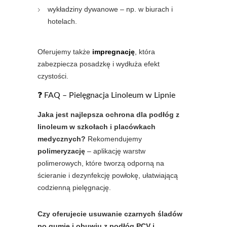
wykładziny dywanowe – np. w biurach i
hotelach.
Oferujemy także
impregnację
, która
zabezpiecza posadzkę i wydłuża efekt
czystości.
❓ FAQ – Pielęgnacja Linoleum w Lipnie
Jaka jest najlepsza ochrona dla podłóg z
linoleum w szkołach i placówkach
medycznych?
Rekomendujemy
polimeryzację
– aplikację warstw
polimerowych, które tworzą odporną na
ścieranie i dezynfekcję powłokę, ułatwiającą
codzienną pielęgnację.
Czy oferujecie usuwanie czarnych śladów
po gumie i obuwiu z podłóg PCV i