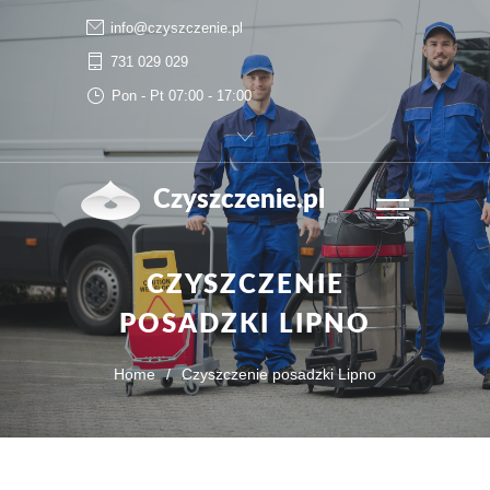
info@czyszczenie.pl
731 029 029
Pon - Pt 07:00 - 17:00
Czyszczenie.pl
CZYSZCZENIE
POSADZKI LIPNO
Home
/
Czyszczenie posadzki Lipno