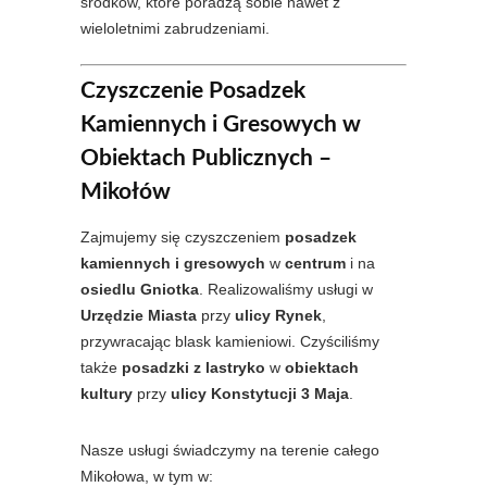
środków, które poradzą sobie nawet z
wieloletnimi zabrudzeniami.
Czyszczenie Posadzek
Kamiennych i Gresowych w
Obiektach Publicznych –
Mikołów
Zajmujemy się czyszczeniem
posadzek
kamiennych i gresowych
w
centrum
i na
osiedlu Gniotka
. Realizowaliśmy usługi w
Urzędzie Miasta
przy
ulicy Rynek
,
przywracając blask kamieniowi. Czyściliśmy
także
posadzki z lastryko
w
obiektach
kultury
przy
ulicy Konstytucji 3 Maja
.
Nasze usługi świadczymy na terenie całego
Mikołowa, w tym w: