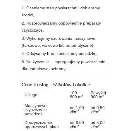
Oceniamy stan powierzchni i dobieramy
środki,
Rozprowadzamy odpowiednie preparaty
czyszczące,
Wykonujemy szorowanie maszynowe
(tarczowe, walcowe lub automatyczne),
Odsysamy brud i osuszamy posadzkę,
Na życzenie – impregnujemy powierzchnię
dla dodatkowej ochrony.
Cennik usług – Mikołów i okolice
100–
Powyżej
Usługa
800 m²
900 m²
Maszynowe
od 1,00
od 0,50
czyszczenie
zł/m²
zł/m²
posadzek
Doczyszczanie
od 6,00
od 5,00
uporczywych plam
zł/m²
zł/m²