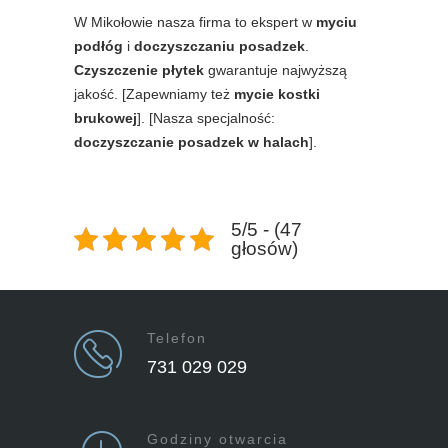
W Mikołowie nasza firma to ekspert w
myciu
podłóg
i
doczyszczaniu posadzek
.
Czyszczenie płytek
gwarantuje najwyższą
jakość. [Zapewniamy też
mycie kostki
brukowej
]. [Nasza specjalność:
doczyszczanie posadzek w halach
].
5/5 - (47
głosów)
Telefon
731 029 029
Godziny otwarcia