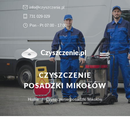
info@czyszczenie.pl
731 029 029
Pon - Pt 07:00 - 17:00
Czyszczenie.pl
CZYSZCZENIE
POSADZKI MIKOŁÓW
Home
/
Czyszczenie posadzki Mikołów