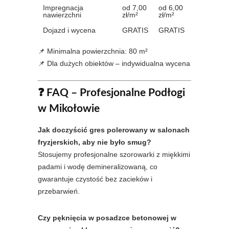
Impregnacja
od 7,00
od 6,00
nawierzchni
zł/m²
zł/m²
Dojazd i wycena
GRATIS
GRATIS
📌 Minimalna powierzchnia: 80 m²
📌 Dla dużych obiektów – indywidualna wycena
❓ FAQ – Profesjonalne Podłogi
w Mikołowie
Jak doczyścić gres polerowany w salonach
fryzjerskich, aby nie było smug?
Stosujemy profesjonalne szorowarki z miękkimi
padami i wodę demineralizowaną, co
gwarantuje czystość bez zacieków i
przebarwień.
Czy pęknięcia w posadzce betonowej w