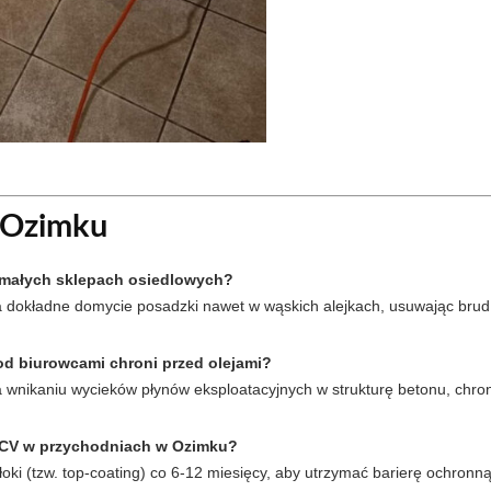
 Ozimku
 małych sklepach osiedlowych?
okładne domycie posadzki nawet w wąskich alejkach, usuwając brud k
d biurowcami chroni przed olejami?
 wnikaniu wycieków płynów eksploatacyjnych w strukturę betonu, chro
 PCV w przychodniach w Ozimku?
ki (tzw. top-coating) co 6-12 miesięcy, aby utrzymać barierę ochronną 