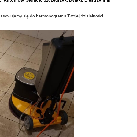
, Antoniów, Jedlice, Szczedrzyk, Dylaki, Biestrzynnik
.
opasowujemy się do harmonogramu Twojej działalności.