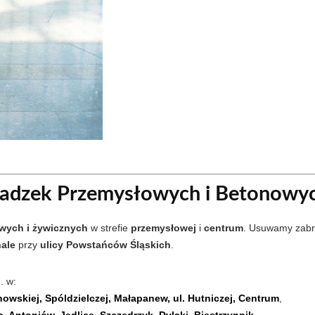
sadzek Przemysłowych i Betonowy
wych i żywicznych
w strefie
przemysłowej
i
centrum
. Usuwamy zabr
hale
przy
ulicy Powstańców Śląskich
.
. w:
owskiej, Spóldzielczej, Małapanew, ul. Hutniczej, Centrum
,