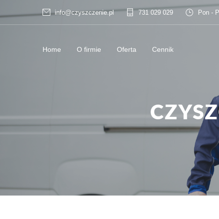
info@czyszczenie.pl
731 029 029
Pon - P
Home
O firmie
Oferta
Cennik
CZYSZ