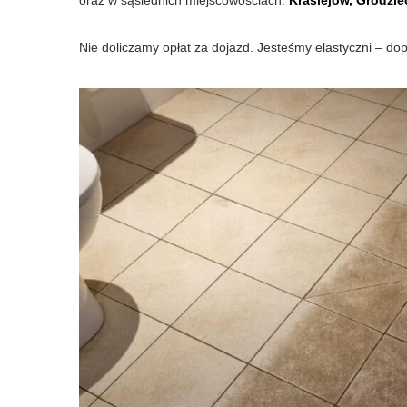
oraz w sąsiednich miejscowościach:
Krasiejów, Grodziec
Nie doliczamy opłat za dojazd. Jesteśmy elastyczni – d