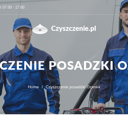
t 07:00 - 17:00
Czyszczenie.pl
CZENIE POSADZKI 
Home
/
Czyszczenie posadzki Ozimek