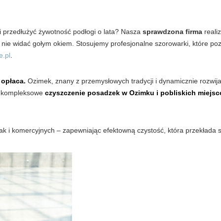
i przedłużyć żywotność podłogi o lata? Nasza
sprawdzona firma
reali
ch nie widać gołym okiem. Stosujemy profesjonalne szorowarki, które p
e.pl
.
 opłaca.
Ozimek, znany z przemysłowych tradycji i dynamicznie rozwijaj
e kompleksowe
czyszczenie posadzek w Ozimku i pobliskich miejs
ak i komercyjnych – zapewniając efektowną czystość, która przekłada s