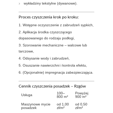
wykładziny tekstylne (dywanowe).
Proces czyszczenia krok po kroku:
Wstępne oczyszczenie z zabrudzeń sypkich,
Aplikacja środka czyszczącego
dopasowanego do rodzaju podłogi,
Szorowanie mechaniczne – walcowe lub
tarczowe,
Odsysanie wody i zabrudzeń,
Osuszanie nawierzchni i kontrola efektu,
(Opcjonalnie) impregnacja zabezpieczająca.
Cennik czyszczenia posadzek – Rzgów
100–
Powyżej
Usługa
800 m²
900 m²
Maszynowe mycie
od 1,00
od 0,50
posadzek
zł/m²
zł/m²