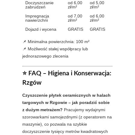
Doczyszczanie
od 6,00
od 5,00
zabrudzeń
zł/m²
zł/m²
Impregnacja
od 7,00
od 6,00
nawierzchni
zł/m²
zł/m²
Dojazd i wycena
GRATIS
GRATIS
📌 Minimalna powierzchnia: 100 m²
📌 Możliwość stałej współpracy lub
jednorazowego zlecenia
⭐ FAQ – Higiena i Konserwacja:
Rzgów
Czyszczenie płytek ceramicznych w halach
targowych w Rzgowie – jak poradzić sobie
z dużym metrażem?
Pracujemy wydajnymi
szorowarkami samojezdnymi (z operatorem na
maszynie), co pozwala na szybkie
doczyszczenie tysięcy metrów kwadratowych