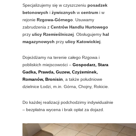
Specjalizujemy się w czyszczeniu
posadzek
betonowych
i
żywicznych
w
centrum
i w
rejonie
Rzgowa-Górnego
. Usuwamy
zabrudzenia z
Centrów Handlu Hurtowego
przy
ulicy Rzemieślniczej
. Obsługujemy
hal
magazynowych
przy
ulicy Katowickiej
.
Dojeżdżamy na terenie całego Rzgowa i
pobliskich miejscowości –
Gospodarz, Stara
Gadka, Prawda, Guzew, Czyżeminek,
Romanów, Bronisin
, a także południowe
dzielnice Łodzi, m.in. Górna, Chojny, Rokicie.
Do każdej realizacji podchodzimy indywidualnie
– bezpłatna wycena i brak opłat za dojazd.