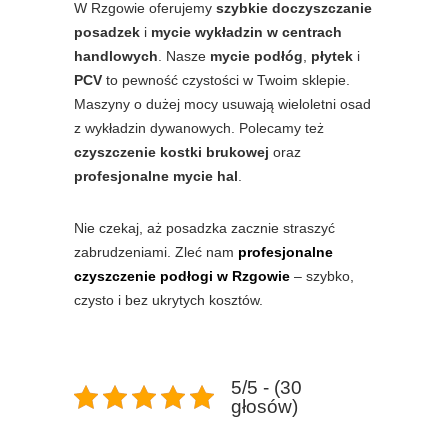
W Rzgowie oferujemy
szybkie doczyszczanie
posadzek
i
mycie wykładzin w centrach
handlowych
. Nasze
mycie podłóg
,
płytek
i
PCV
to pewność czystości w Twoim sklepie.
Maszyny o dużej mocy usuwają wieloletni osad
z wykładzin dywanowych. Polecamy też
czyszczenie kostki brukowej
oraz
profesjonalne mycie hal
.
Nie czekaj, aż posadzka zacznie straszyć
zabrudzeniami. Zleć nam
profesjonalne
czyszczenie podłogi w Rzgowie
– szybko,
czysto i bez ukrytych kosztów.
5/5 - (30
głosów)