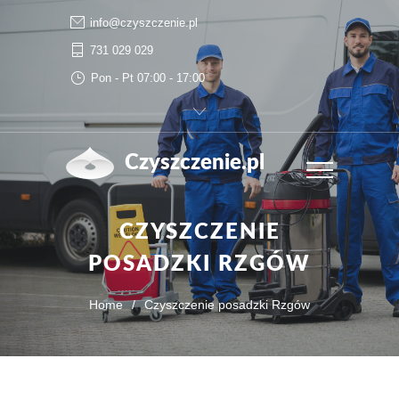
info@czyszczenie.pl
731 029 029
Pon - Pt 07:00 - 17:00
Czyszczenie.pl
CZYSZCZENIE
POSADZKI RZGÓW
Home
/
Czyszczenie posadzki Rzgów