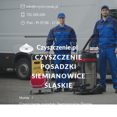
info@czyszczenie.pl
731 029 029
Pon - Pt 07:00 - 17:00
Czyszczenie.pl
CZYSZCZENIE
POSADZKI
SIEMIANOWICE
ŚLĄSKIE
Home
/
Czyszczenie posadzki Siemianowice Śląskie