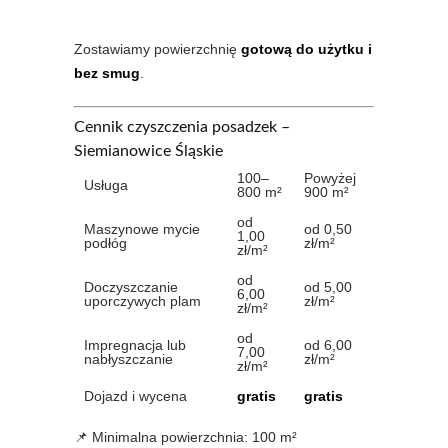
Zostawiamy powierzchnię
gotową do użytku i
bez smug
.
Cennik czyszczenia posadzek –
Siemianowice Śląskie
100–
Powyżej
Usługa
800 m²
900 m²
od
Maszynowe mycie
od 0,50
1,00
podłóg
zł/m²
zł/m²
od
Doczyszczanie
od 5,00
6,00
uporczywych plam
zł/m²
zł/m²
od
Impregnacja lub
od 6,00
7,00
nabłyszczanie
zł/m²
zł/m²
Dojazd i wycena
gratis
gratis
📌 Minimalna powierzchnia: 100 m²