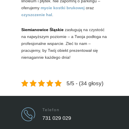
linoleum i płytek. Nie zapomnij o parkingu –
oferujemy
mycie kostki brukowej
oraz
czyszczenie hal
.
Siemianowice Śląskie
zasługują na czystość
na najwyższym poziomie – a Twoja podłoga na
profesjonalne wsparcie. Zleć to nam –
pracujemy, by Twój obiekt prezentował się
nienagannie każdego dnia!
5/5 - (34 głosy)
Telefon
731 029 029