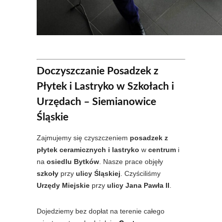
Doczyszczanie Posadzek z
Płytek i Lastryko w Szkołach i
Urzędach – Siemianowice
Śląskie
Zajmujemy się czyszczeniem
posadzek z
płytek ceramicznych i lastryko
w
centrum
i
na
osiedlu Bytków
. Nasze prace objęły
szkoły
przy
ulicy Śląskiej
. Czyściliśmy
Urzędy Miejskie
przy
ulicy Jana Pawła II
.
Dojedziemy bez dopłat na terenie całego