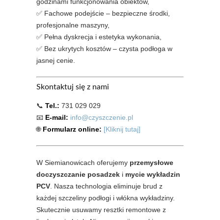
godzinami funkcjonowania obiektów,
✅ Fachowe podejście – bezpieczne środki,
profesjonalne maszyny,
✅ Pełna dyskrecja i estetyka wykonania,
✅ Bez ukrytych kosztów – czysta podłoga w
jasnej cenie.
Skontaktuj się z nami
📞
Tel.:
731 029 029
📧
E-mail:
info@czyszczenie.pl
🌐
Formularz online:
[Kliknij tutaj]
W Siemianowicach oferujemy
przemysłowe
doczyszczanie posadzek
i
mycie wykładzin
PCV
. Nasza technologia eliminuje brud z
każdej szczeliny podłogi i włókna wykładziny.
Skutecznie usuwamy resztki remontowe z