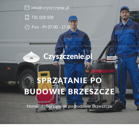
info@czyszczenie.pl
731 029 029
Pon - Pt 07:00 - 17:00
Czyszczenie.pl
SPRZĄTANIE PO
BUDOWIE BRZESZCZE
Home
/
Sprzątanie po budowie Brzeszcze