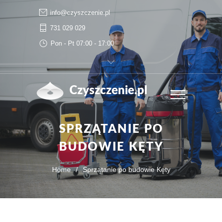
info@czyszczenie.pl
731 029 029
Pon - Pt 07:00 - 17:00
Czyszczenie.pl
SPRZĄTANIE PO
BUDOWIE KĘTY
Home
/
Sprzątanie po budowie Kęty