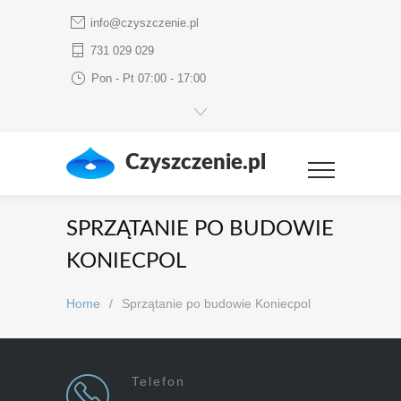
info@czyszczenie.pl
731 029 029
Pon - Pt 07:00 - 17:00
Czyszczenie.pl
SPRZĄTANIE PO BUDOWIE
KONIECPOL
Home
/
Sprzątanie po budowie Koniecpol
Telefon