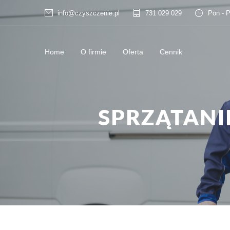
info@czyszczenie.pl
731 029 029
Pon - P
Home
O firmie
Oferta
Cennik
SPRZĄTANI