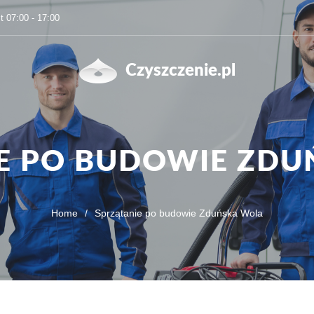
t 07:00 - 17:00
Czyszczenie.pl
E PO BUDOWIE ZD
Home
/
Sprzątanie po budowie Zduńska Wola