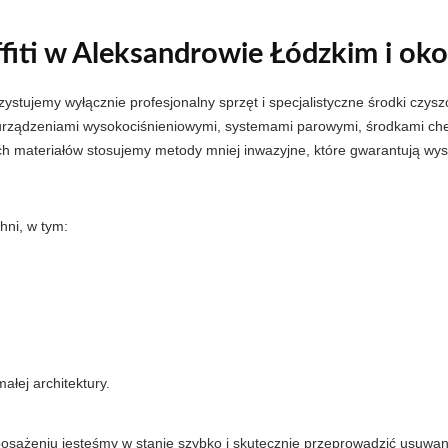
fiti w Aleksandrowie Łódzkim i oko
ystujemy wyłącznie profesjonalny sprzęt i specjalistyczne środki czys
 urządzeniami wysokociśnieniowymi, systemami parowymi, środkami ch
ych materiałów stosujemy metody mniej inwazyjne, które gwarantują w
hni, w tym:
ałej architektury.
żeniu jesteśmy w stanie szybko i skutecznie przeprowadzić usuwanie g