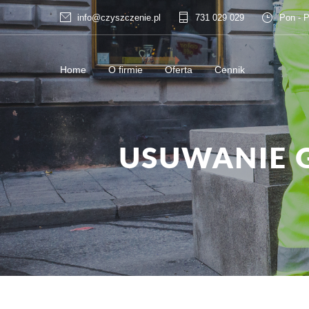
info@czyszczenie.pl
731 029 029
Pon - P
Home
O firmie
Oferta
Cennik
USUWANIE 