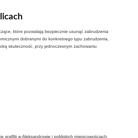
licach
zczące, które pozwalają bezpiecznie usunąć zabrudzenia
emicznymi dobranymi do konkretnego typu zabrudzenia,
ysoką skuteczność, przy jednoczesnym zachowaniu
raffiti w Aleksandrowie i pobliskich miejscowościach,