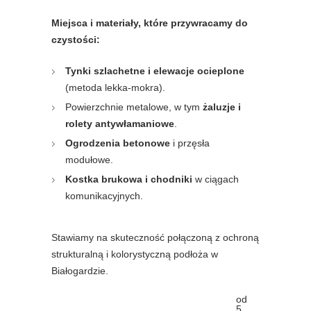
Miejsca i materiały, które przywracamy do
czystości:
Tynki szlachetne i elewacje ocieplone
(metoda lekka-mokra).
Powierzchnie metalowe, w tym
żaluzje i
rolety antywłamaniowe
.
Ogrodzenia betonowe
i przęsła
modułowe.
Kostka brukowa i chodniki
w ciągach
komunikacyjnych.
Stawiamy na skuteczność połączoną z ochroną
strukturalną i kolorystyczną podłoża w
Białogardzie.
od
5