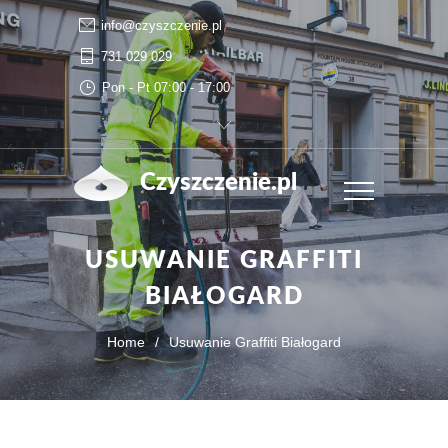
info@czyszczenie.pl
731 029 029
Pon - Pt 07:00 - 17:00
Czyszczenie.pl
USUWANIE GRAFFITI
BIAŁOGARD
Home
/
Usuwanie Graffiti Białogard