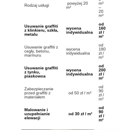
powyżej 20
m²
Rodzaj usługi
m²
–
20
m²
od
Usuwanie graffiti
wycena
160
z klinkieru, szkła,
indywidualna
zł /
metalu
m²
od
Usuwanie graffiti z
wycena
180
cegły, betonu,
indywidualna
zł /
marmuru
m²
od
Usuwanie graffiti
wycena
200
z tynku,
indywidualna
zł /
piaskowca
m²
od
Zabezpieczanie
90
przed graffiti z
od 50 zł / m²
zł /
materiałem
m²
od
Malowanie i
90
uzupełnianie
od 30 zł / m²
zł /
elewacji
m²