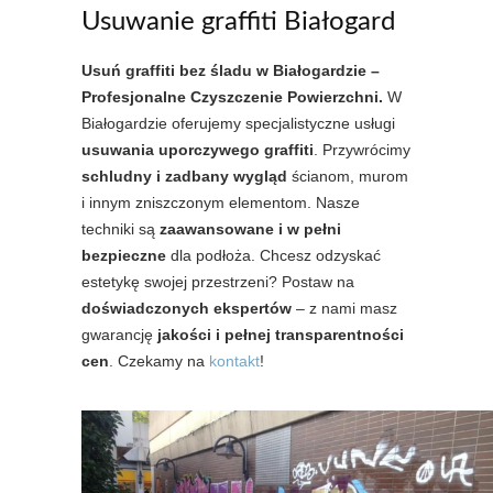
Usuwanie graffiti Białogard
Usuń graffiti bez śladu w Białogardzie –
Profesjonalne Czyszczenie Powierzchni.
W
Białogardzie oferujemy specjalistyczne usługi
usuwania uporczywego graffiti
. Przywrócimy
schludny i zadbany wygląd
ścianom, murom
i innym zniszczonym elementom. Nasze
techniki są
zaawansowane i w pełni
bezpieczne
dla podłoża. Chcesz odzyskać
estetykę swojej przestrzeni? Postaw na
doświadczonych ekspertów
– z nami masz
gwarancję
jakości i pełnej transparentności
cen
. Czekamy na
kontakt
!