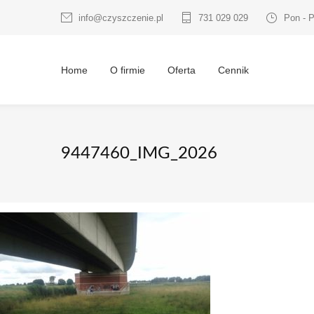
info@czyszczenie.pl
731 029 029
Pon - P
Home
O firmie
Oferta
Cennik
9447460_IMG_2026