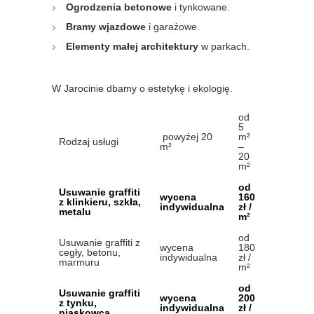
Ogrodzenia betonowe
i tynkowane.
Bramy wjazdowe
i garażowe.
Elementy małej architektury
w parkach.
W Jarocinie dbamy o estetykę i ekologię.
od
5
powyżej 20
m²
Rodzaj usługi
m²
–
20
m²
od
Usuwanie graffiti
wycena
160
z klinkieru, szkła,
indywidualna
zł /
metalu
m²
od
Usuwanie graffiti z
wycena
180
cegły, betonu,
indywidualna
zł /
marmuru
m²
od
Usuwanie graffiti
wycena
200
z tynku,
indywidualna
zł /
piaskowca