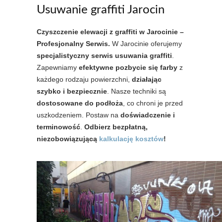
Usuwanie graffiti Jarocin
Czyszczenie elewacji z graffiti w Jarocinie –
Profesjonalny Serwis.
W Jarocinie oferujemy
specjalistyczny serwis usuwania graffiti
.
Zapewniamy
efektywne pozbycie się farby
z
każdego rodzaju powierzchni,
działając
szybko i bezpiecznie
. Nasze techniki są
dostosowane do podłoża
, co chroni je przed
uszkodzeniem. Postaw na
doświadczenie i
terminowość
.
Odbierz bezpłatną,
niezobowiązującą
kalkulację kosztów
!