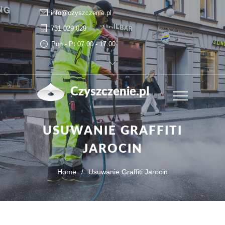
info@czyszczenie.pl
731 029 029
Pon - Pt 07:00 - 17:00
Czyszczenie.pl
USUWANIE GRAFFITI
JAROCIN
Home
/
Usuwanie Graffiti Jarocin