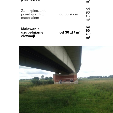
m²
od
Zabezpieczanie
90
przed graffiti z
od 50 zł / m²
zł /
materiałem
m²
od
Malowanie i
90
uzupełnianie
od 30 zł / m²
zł /
elewacji
m²