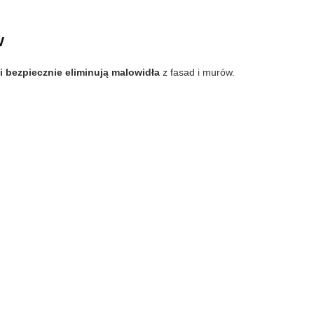
w
i bezpiecznie eliminują malowidła
z fasad i murów.