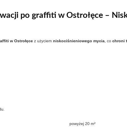
acji po graffiti w Ostrołęce – Nis
ffiti w Ostrołęce
z użyciem
niskociśnieniowego mycia
, co
chroni 
du.
powyżej 20 m²