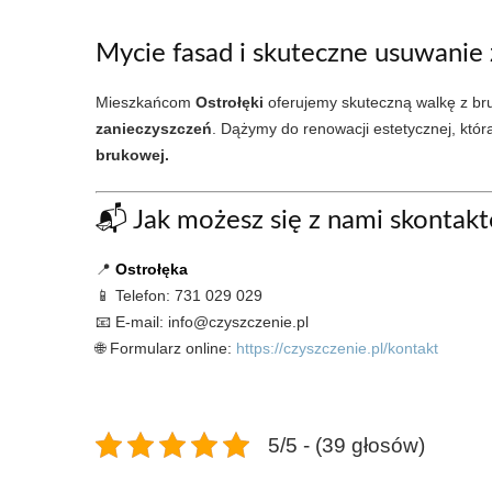
Mycie fasad i skuteczne usuwanie
Mieszkańcom
Ostrołęki
oferujemy skuteczną walkę z bru
zanieczyszczeń
. Dążymy do renowacji estetycznej, któ
brukowej.
📬 Jak możesz się z nami skontak
📍
Ostrołęka
📱 Telefon: 731 029 029
📧 E-mail: info@czyszczenie.pl
🌐 Formularz online:
https://czyszczenie.pl/kontakt
5/5 - (39 głosów)