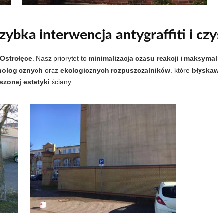
zybka interwencja antygraffiti i cz
 Ostrołęce
. Nasz priorytet to
minimalizacja czasu reakcji
i
maksymali
nologicznych
oraz
ekologicznych rozpuszczalników
, które
błyskaw
szonej estetyki
ściany.