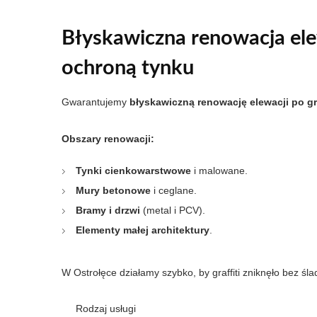
Błyskawiczna renowacja elew
ochroną tynku
Gwarantujemy
błyskawiczną renowację elewacji po gra
Obszary renowacji:
Tynki cienkowarstwowe
i malowane.
Mury betonowe
i ceglane.
Bramy i drzwi
(metal i PCV).
Elementy małej architektury
.
W Ostrołęce działamy szybko, by graffiti zniknęło bez śla
Rodzaj usługi