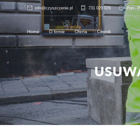
info@czyszczenie.pl
731 029 029
Pon - P
Home
O firmie
Oferta
Cennik
USUWA