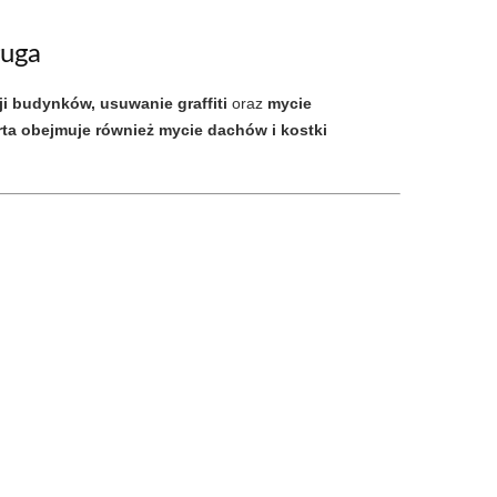
ługa
ji budynków, usuwanie graffiti
oraz
mycie
rta obejmuje również mycie dachów i kostki