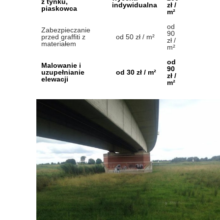
z tynku,
indywidualna
zł /
piaskowca
m²
od
Zabezpieczanie
90
przed graffiti z
od 50 zł / m²
zł /
materiałem
m²
od
Malowanie i
90
uzupełnianie
od 30 zł / m²
zł /
elewacji
m²