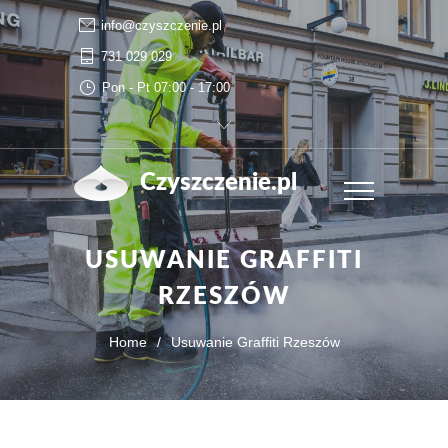
info@czyszczenie.pl
731 029 029
Pon - Pt 07:00 - 17:00
Czyszczenie.pl
USUWANIE GRAFFITI
RZESZÓW
Home
/
Usuwanie Graffiti Rzeszów