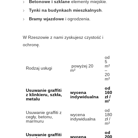
Betonowe i szklane
elementy miejskie.
Tynki na budynkach mieszkalnych
.
Bramy wjazdowe
i ogrodzenia.
W Rzeszowie z nami zyskujesz czystość i
ochronę.
od
5
powyżej 20
m²
Rodzaj usługi
m²
–
20
m²
od
Usuwanie graffiti
wycena
160
z klinkieru, szkła,
indywidualna
zł /
metalu
m²
od
Usuwanie graffiti z
wycena
180
cegły, betonu,
indywidualna
zł /
marmuru
m²
od
Usuwanie graffiti
wycena
200