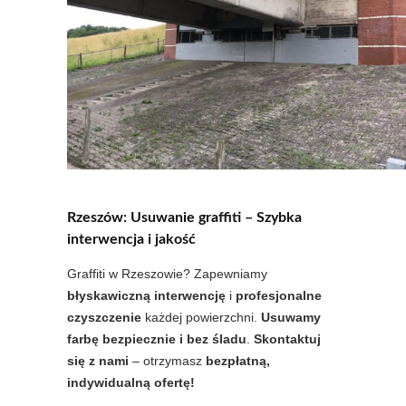
Rzeszów: Usuwanie graffiti – Szybka
interwencja i jakość
Graffiti w Rzeszowie? Zapewniamy
błyskawiczną interwencję
i
profesjonalne
czyszczenie
każdej powierzchni.
Usuwamy
farbę bezpiecznie i bez śladu
.
Skontaktuj
się z nami
– otrzymasz
bezpłatną,
indywidualną ofertę!