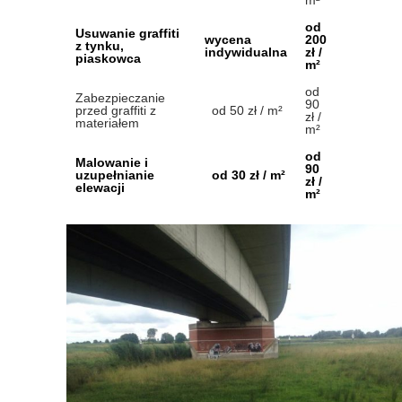
m²
od
Usuwanie graffiti
wycena
200
z tynku,
indywidualna
zł /
piaskowca
m²
od
Zabezpieczanie
90
przed graffiti z
od 50 zł / m²
zł /
materiałem
m²
od
Malowanie i
90
uzupełnianie
od 30 zł / m²
zł /
elewacji
m²