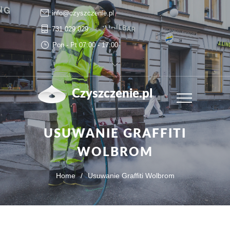
info@czyszczenie.pl
731 029 029
Pon - Pt 07:00 - 17:00
Czyszczenie.pl
USUWANIE GRAFFITI
WOLBROM
Home
/
Usuwanie Graffiti Wolbrom