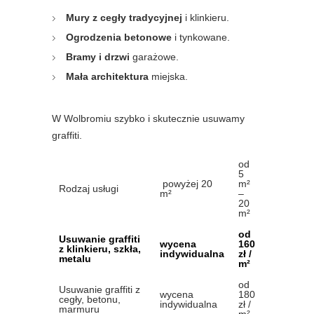
Mury z cegły tradycyjnej
i klinkieru.
Ogrodzenia betonowe
i tynkowane.
Bramy i drzwi
garażowe.
Mała architektura
miejska.
W Wolbromiu szybko i skutecznie usuwamy
graffiti.
od
5
powyżej 20
m²
Rodzaj usługi
m²
–
20
m²
od
Usuwanie graffiti
wycena
160
z klinkieru, szkła,
indywidualna
zł /
metalu
m²
od
Usuwanie graffiti z
wycena
180
cegły, betonu,
indywidualna
zł /
marmuru