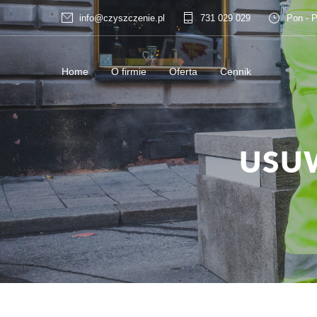
info@czyszczenie.pl
731 029 029
Pon - P
Home
O firmie
Oferta
Cennik
USU