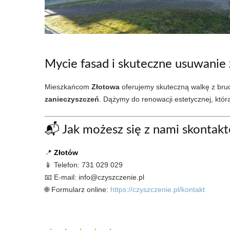
Mycie fasad i skuteczne usuwanie
Mieszkańcom
Złotowa
oferujemy skuteczną walkę z brud
zanieczyszczeń
. Dążymy do renowacji estetycznej, któ
📬 Jak możesz się z nami skontak
📍
Złotów
📱 Telefon: 731 029 029
📧 E-mail: info@czyszczenie.pl
🌐 Formularz online:
https://czyszczenie.pl/kontakt