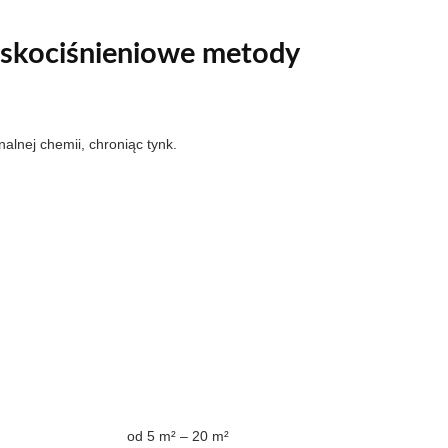
iskociśnieniowe metody
nalnej chemii, chroniąc tynk.
od 5 m² – 20 m²