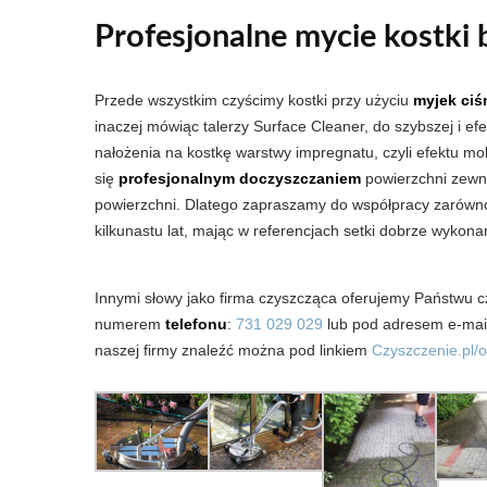
Profesjonalne mycie kostki
Przede wszystkim czyścimy kostki przy użyciu
myjek ciś
inaczej mówiąc talerzy Surface Cleaner, do szybszej i ef
nałożenia na kostkę warstwy impregnatu, czyli efektu m
się
profesjonalnym doczyszczaniem
powierzchni zewnęt
powierzchni. Dlatego zapraszamy do współpracy zarówno f
kilkunastu lat, mając w referencjach setki dobrze wykon
Innymi słowy jako firma czyszcząca oferujemy Państwu 
numerem
telefonu
:
731 029 029
lub pod adresem e-ma
naszej firmy znaleźć można pod linkiem
Czyszczenie.pl/o