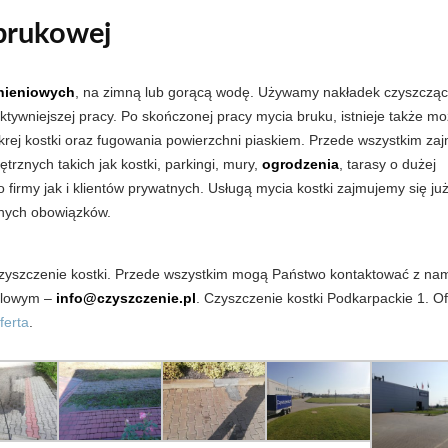
 brukowej
nieniowych
, na zimną lub gorącą wodę. Używamy nakładek czyszczący
ektywniejszej pracy. Po skończonej pracy mycia bruku, istnieje także mo
okrej kostki oraz fugowania powierzchni piaskiem. Przede wszystkim za
rznych takich jak kostki, parkingi, mury,
ogrodzenia
, tarasy o dużej
irmy jak i klientów prywatnych. Usługą mycia kostki zajmujemy się ju
anych obowiązków.
czyszczenie kostki. Przede wszystkim mogą Państwo kontaktować z na
ilowym –
info@czyszczenie.pl
. Czyszczenie kostki Podkarpackie 1. Of
ferta
.