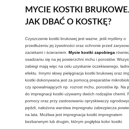
MYCIE KOSTKI BRUKOWEJ
JAK DBAĆ O KOSTKĘ?
Czyszczenie kostki brukowej jest ważne, jeśli myślimy o
przedłużeniu jej żywotności oraz ochronie przed zarysow
zaciekami i ścieraniem.
Mycie kostki zapobiega
równie
osadzaniu się na jej powierzchni mchu i porostów. Wszyst
zabiegi mają więc na celu uzyskanie oczekiwanego, ład
efektu. Innymi słowy pielęgnacja kostki brukowej oraz im
kostki dokonywana jest za pomocą preparatów mikrobiol
czy spowalniających np. rozrost mchu, porostów itp. Na 
do impregnacji kostki używamy dwóch rodzajów chemii. P
pomocy oraz przy zastosowaniu opryskiwaczy ogrodowyc
pędzli, nałożona warstwa impregnatu zabezpiecza powie
na lata. Możliwa jest impregnacja kostki impregnatem
bezbarwnym lub drugim, którym pogłębia kolor kostki.