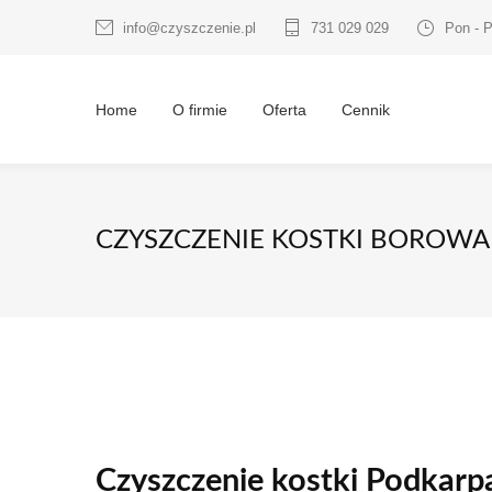
info@czyszczenie.pl
731 029 029
Pon - P
Home
O firmie
Oferta
Cennik
CZYSZCZENIE KOSTKI BOROWA
Czyszczenie kostki Podkarp