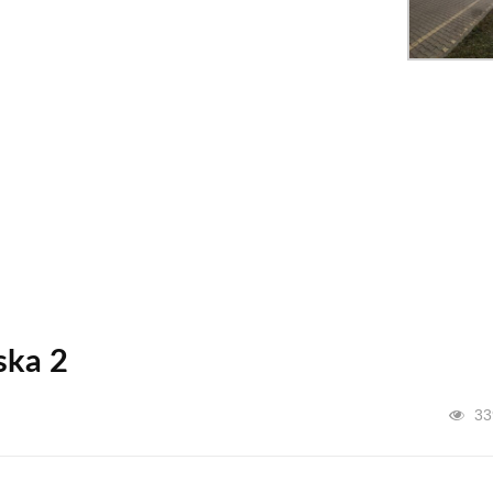
ska 2
33