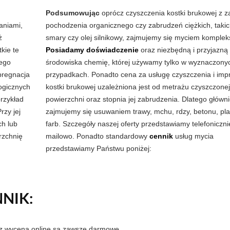
Podsumowując
oprócz czyszczenia kostki brukowej z 
aniami,
pochodzenia organicznego czy zabrudzeń ciężkich, takic
ż
smary czy olej silnikowy, zajmujemy się myciem komple
kie te
Posiadamy doświadczenie
oraz niezbędną i przyjazną 
nego
środowiska chemię, której używamy tylko w wyznaczony
pregnacja
przypadkach. Ponadto cena za usługę czyszczenia i imp
ogicznych
kostki brukowej uzależniona jest od metrażu czyszczonej
przykład
powierzchni oraz stopnia jej zabrudzenia. Dlatego główn
rzy jej
zajmujemy się usuwaniem trawy, mchu, rdzy, betonu, pla
h lub
farb. Szczegóły naszej oferty przedstawiamy telefoniczni
rzchnię
mailowo. Ponadto standardowy
cennik
usług mycia
przedstawiamy Państwu poniżej:
NIK:
az wycena online są zawsze darmowe.