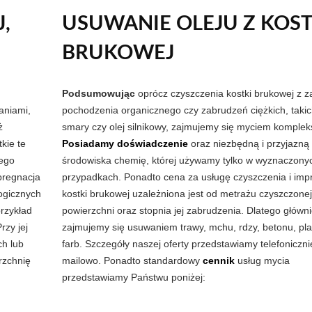
,
USUWANIE OLEJU Z KOST
BRUKOWEJ
Podsumowując
oprócz czyszczenia kostki brukowej z 
aniami,
pochodzenia organicznego czy zabrudzeń ciężkich, takic
ż
smary czy olej silnikowy, zajmujemy się myciem komple
kie te
Posiadamy doświadczenie
oraz niezbędną i przyjazną 
nego
środowiska chemię, której używamy tylko w wyznaczony
pregnacja
przypadkach. Ponadto cena za usługę czyszczenia i imp
ogicznych
kostki brukowej uzależniona jest od metrażu czyszczonej
przykład
powierzchni oraz stopnia jej zabrudzenia. Dlatego główn
rzy jej
zajmujemy się usuwaniem trawy, mchu, rdzy, betonu, pla
h lub
farb. Szczegóły naszej oferty przedstawiamy telefoniczni
rzchnię
mailowo. Ponadto standardowy
cennik
usług mycia
przedstawiamy Państwu poniżej: