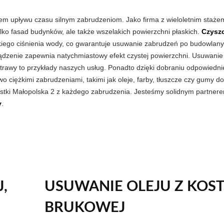
giem upływu czasu silnym zabrudzeniom. Jako firma z wieloletnim staże
tylko fasad budynków, ale także wszelakich powierzchni płaskich.
Czysz
ego ciśnienia wody, co gwarantuje usuwanie zabrudzeń po budowlany
ądzenie zapewnia natychmiastowy efekt czystej powierzchni. Usuwanie
awy to przykłady naszych usług. Ponadto dzięki dobraniu odpowiednie
o ciężkimi zabrudzeniami, takimi jak oleje, farby, tłuszcze czy gumy do
ostki Małopolska 2 z każdego zabrudzenia. Jesteśmy solidnym partner
y
.
,
USUWANIE OLEJU Z KOST
BRUKOWEJ