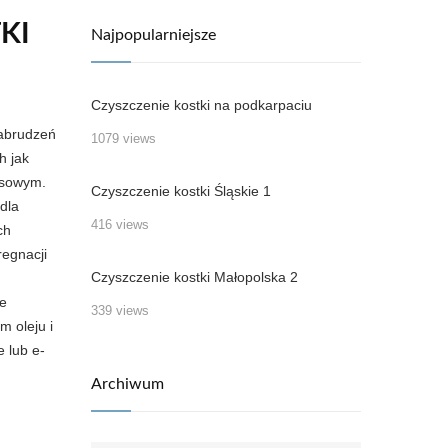
KI
Najpopularniejsze
Czyszczenie kostki na podkarpaciu
zabrudzeń
1079 views
h jak
ksowym.
Czyszczenie kostki Śląskie 1
dla
416 views
ch
regnacji
Czyszczenie kostki Małopolska 2
ie
339 views
m oleju i
e lub e-
Archiwum