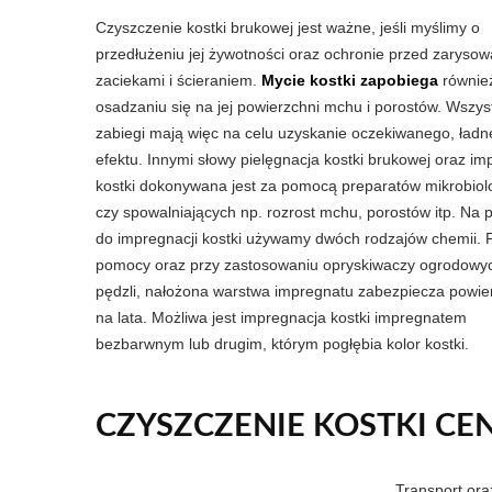
Czyszczenie kostki brukowej jest ważne, jeśli myślimy o
przedłużeniu jej żywotności oraz ochronie przed zarysow
zaciekami i ścieraniem.
Mycie kostki zapobiega
równie
osadzaniu się na jej powierzchni mchu i porostów. Wszyst
zabiegi mają więc na celu uzyskanie oczekiwanego, ład
efektu. Innymi słowy pielęgnacja kostki brukowej oraz im
kostki dokonywana jest za pomocą preparatów mikrobiol
czy spowalniających np. rozrost mchu, porostów itp. Na 
do impregnacji kostki używamy dwóch rodzajów chemii. P
pomocy oraz przy zastosowaniu opryskiwaczy ogrodowyc
pędzli, nałożona warstwa impregnatu zabezpiecza powie
na lata. Możliwa jest impregnacja kostki impregnatem
bezbarwnym lub drugim, którym pogłębia kolor kostki.
CZYSZCZENIE KOSTKI CEN
Transport or