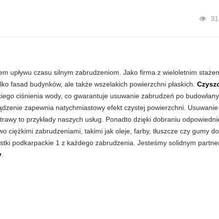
31
giem upływu czasu silnym zabrudzeniom. Jako firma z wieloletnim staże
tylko fasad budynków, ale także wszelakich powierzchni płaskich.
Czysz
ego ciśnienia wody, co gwarantuje usuwanie zabrudzeń po budowlany
ądzenie zapewnia natychmiastowy efekt czystej powierzchni. Usuwanie
awy to przykłady naszych usług. Ponadto dzięki dobraniu odpowiednie
o ciężkimi zabrudzeniami, takimi jak oleje, farby, tłuszcze czy gumy do
ostki podkarpackie 1 z każdego zabrudzenia. Jesteśmy solidnym partn
y
.