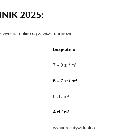
NIK 2025:
az wycena online są zawsze darmowe.
bezpłatnie
7 – 9 zł / m²
6 – 7 zł / m²
8 zł / m²
4 zł / m²
wycena indywidualna