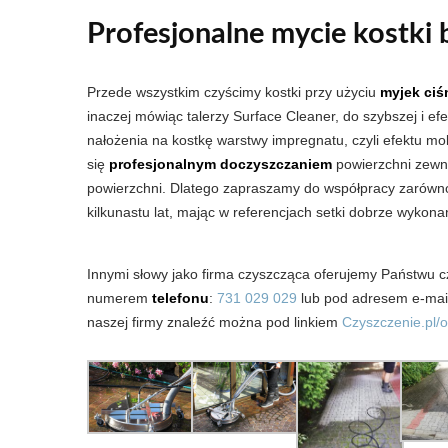
Profesjonalne mycie kostki
Przede wszystkim czyścimy kostki przy użyciu
myjek ciś
inaczej mówiąc talerzy Surface Cleaner, do szybszej i ef
nałożenia na kostkę warstwy impregnatu, czyli efektu m
się
profesjonalnym doczyszczaniem
powierzchni zewnęt
powierzchni. Dlatego zapraszamy do współpracy zarówno f
kilkunastu lat, mając w referencjach setki dobrze wykon
Innymi słowy jako firma czyszcząca oferujemy Państwu 
numerem
telefonu
:
731 029 029
lub pod adresem e-ma
naszej firmy znaleźć można pod linkiem
Czyszczenie.pl/o