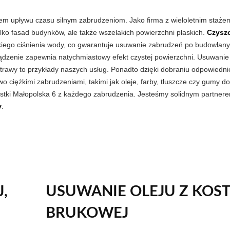
giem upływu czasu silnym zabrudzeniom. Jako firma z wieloletnim staże
tylko fasad budynków, ale także wszelakich powierzchni płaskich.
Czysz
ego ciśnienia wody, co gwarantuje usuwanie zabrudzeń po budowlany
ądzenie zapewnia natychmiastowy efekt czystej powierzchni. Usuwanie
awy to przykłady naszych usług. Ponadto dzięki dobraniu odpowiednie
o ciężkimi zabrudzeniami, takimi jak oleje, farby, tłuszcze czy gumy do
ostki Małopolska 6 z każdego zabrudzenia. Jesteśmy solidnym partner
y
.
,
USUWANIE OLEJU Z KOST
BRUKOWEJ