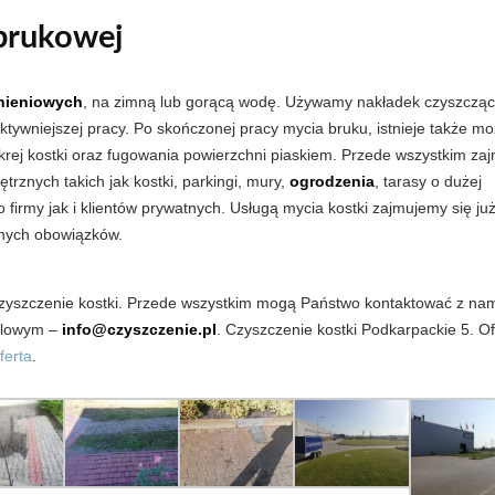
 brukowej
nieniowych
, na zimną lub gorącą wodę. Używamy nakładek czyszczący
ektywniejszej pracy. Po skończonej pracy mycia bruku, istnieje także mo
okrej kostki oraz fugowania powierzchni piaskiem. Przede wszystkim za
rznych takich jak kostki, parkingi, mury,
ogrodzenia
, tarasy o dużej
irmy jak i klientów prywatnych. Usługą mycia kostki zajmujemy się ju
anych obowiązków.
czyszczenie kostki. Przede wszystkim mogą Państwo kontaktować z na
ilowym –
info@czyszczenie.pl
. Czyszczenie kostki Podkarpackie 5. Of
ferta
.