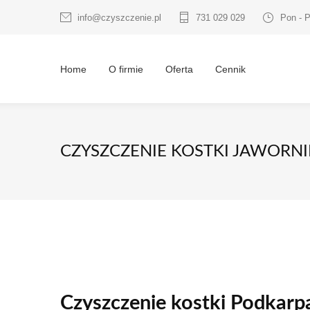
info@czyszczenie.pl
731 029 029
Pon - P
Home
O firmie
Oferta
Cennik
CZYSZCZENIE KOSTKI JAWORNI
Czyszczenie kostki Podkarp