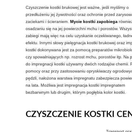
Czyszczenie kostki brukowej jest ważne, jeśli myślimy o
przedłużeniu jej żywotności oraz ochronie przed zarysow
zaciekami i ścieraniem.
Mycie kostki zapobiega
równie
osadzaniu się na jej powierzchni mchu i porostów. Wszyst
zabiegi mają więc na celu uzyskanie oczekiwanego, ład
efektu. Innymi słowy pielęgnacja kostki brukowej oraz im
kostki dokonywana jest za pomocą preparatów mikrobiol
czy spowalniających np. rozrost mchu, porostów itp. Na 
do impregnacji kostki używamy dwóch rodzajów chemii. P
pomocy oraz przy zastosowaniu opryskiwaczy ogrodowyc
pędzli, nałożona warstwa impregnatu zabezpiecza powie
na lata. Możliwa jest impregnacja kostki impregnatem
bezbarwnym lub drugim, którym pogłębia kolor kostki.
CZYSZCZENIE KOSTKI CEN
Transport or