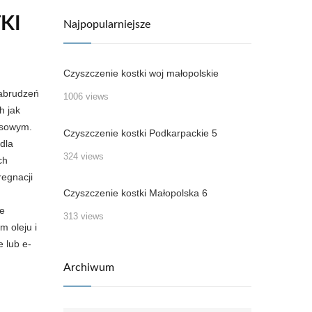
KI
Najpopularniejsze
Czyszczenie kostki woj małopolskie
zabrudzeń
1006 views
h jak
ksowym.
Czyszczenie kostki Podkarpackie 5
dla
324 views
ch
regnacji
Czyszczenie kostki Małopolska 6
ie
313 views
m oleju i
e lub e-
Archiwum