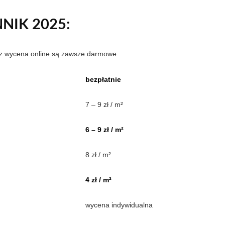
NIK 2025:
az wycena online są zawsze darmowe.
bezpłatnie
7 – 9 zł / m²
6 – 9 zł / m²
8 zł / m²
4 zł / m²
wycena indywidualna