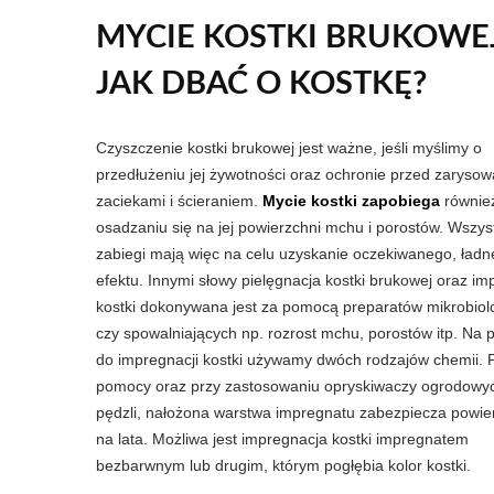
MYCIE KOSTKI BRUKOWEJ
JAK DBAĆ O KOSTKĘ?
Czyszczenie kostki brukowej jest ważne, jeśli myślimy o
przedłużeniu jej żywotności oraz ochronie przed zarysow
zaciekami i ścieraniem.
Mycie kostki zapobiega
równie
osadzaniu się na jej powierzchni mchu i porostów. Wszyst
zabiegi mają więc na celu uzyskanie oczekiwanego, ład
efektu. Innymi słowy pielęgnacja kostki brukowej oraz im
kostki dokonywana jest za pomocą preparatów mikrobiol
czy spowalniających np. rozrost mchu, porostów itp. Na 
do impregnacji kostki używamy dwóch rodzajów chemii. P
pomocy oraz przy zastosowaniu opryskiwaczy ogrodowyc
pędzli, nałożona warstwa impregnatu zabezpiecza powie
na lata. Możliwa jest impregnacja kostki impregnatem
bezbarwnym lub drugim, którym pogłębia kolor kostki.