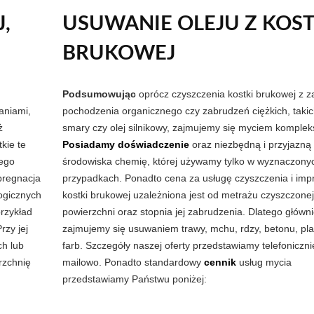
,
USUWANIE OLEJU Z KOST
BRUKOWEJ
Podsumowując
oprócz czyszczenia kostki brukowej z 
aniami,
pochodzenia organicznego czy zabrudzeń ciężkich, takic
ż
smary czy olej silnikowy, zajmujemy się myciem komple
kie te
Posiadamy doświadczenie
oraz niezbędną i przyjazną 
nego
środowiska chemię, której używamy tylko w wyznaczony
pregnacja
przypadkach. Ponadto cena za usługę czyszczenia i imp
ogicznych
kostki brukowej uzależniona jest od metrażu czyszczonej
przykład
powierzchni oraz stopnia jej zabrudzenia. Dlatego główn
rzy jej
zajmujemy się usuwaniem trawy, mchu, rdzy, betonu, pla
h lub
farb. Szczegóły naszej oferty przedstawiamy telefoniczni
rzchnię
mailowo. Ponadto standardowy
cennik
usług mycia
przedstawiamy Państwu poniżej: