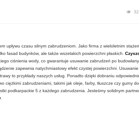
32
giem upływu czasu silnym zabrudzeniom. Jako firma z wieloletnim staże
tylko fasad budynków, ale także wszelakich powierzchni płaskich.
Czysz
ego ciśnienia wody, co gwarantuje usuwanie zabrudzeń po budowlany
ądzenie zapewnia natychmiastowy efekt czystej powierzchni. Usuwanie
awy to przykłady naszych usług. Ponadto dzięki dobraniu odpowiednie
o ciężkimi zabrudzeniami, takimi jak oleje, farby, tłuszcze czy gumy do
ostki podkarpackie 5 z każdego zabrudzenia. Jesteśmy solidnym partn
y
.