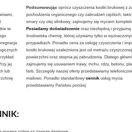
Podsumowując
oprócz czyszczenia kostki brukowej z 
aniami,
pochodzenia organicznego czy zabrudzeń ciężkich, takic
ż
smary czy olej silnikowy, zajmujemy się myciem komple
kie te
Posiadamy doświadczenie
oraz niezbędną i przyjazną 
nego
środowiska chemię, której używamy tylko w wyznaczony
pregnacja
przypadkach. Ponadto cena za usługę czyszczenia i imp
ogicznych
kostki brukowej uzależniona jest od metrażu czyszczonej
przykład
powierzchni oraz stopnia jej zabrudzenia. Dlatego główn
rzy jej
zajmujemy się usuwaniem trawy, mchu, rdzy, betonu, pla
h lub
farb. Szczegóły naszej oferty przedstawiamy telefoniczni
rzchnię
mailowo. Ponadto standardowy
cennik
usług mycia
przedstawiamy Państwu poniżej:
NIK:
az wycena online są zawsze darmowe.