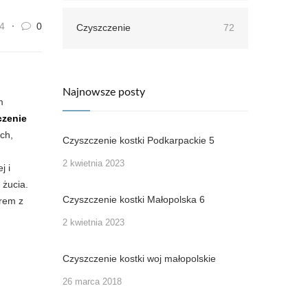
4
0
Czyszczenie
72
Najnowsze posty
m
czenie
ch,
Czyszczenie kostki Podkarpackie 5
2 kwietnia 2023
j i
 żucia.
Czyszczenie kostki Małopolska 6
erem z
2 kwietnia 2023
Czyszczenie kostki woj małopolskie
26 marca 2018