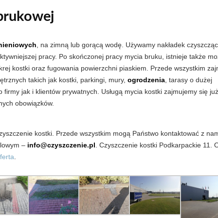
 brukowej
nieniowych
, na zimną lub gorącą wodę. Używamy nakładek czyszczący
ektywniejszej pracy. Po skończonej pracy mycia bruku, istnieje także mo
okrej kostki oraz fugowania powierzchni piaskiem. Przede wszystkim za
rznych takich jak kostki, parkingi, mury,
ogrodzenia
, tarasy o dużej
irmy jak i klientów prywatnych. Usługą mycia kostki zajmujemy się ju
anych obowiązków.
czyszczenie kostki. Przede wszystkim mogą Państwo kontaktować z na
ilowym –
info@czyszczenie.pl
. Czyszczenie kostki Podkarpackie 11. O
ferta
.