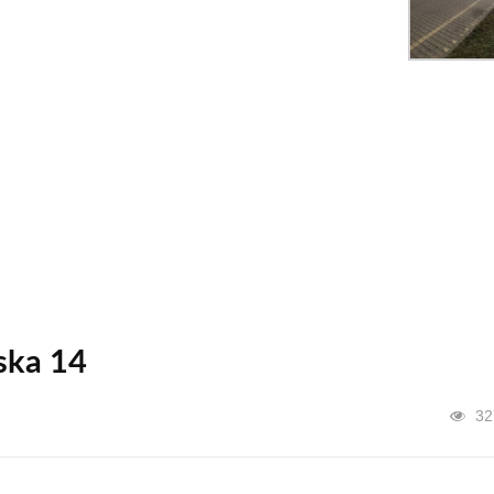
ska 14
32