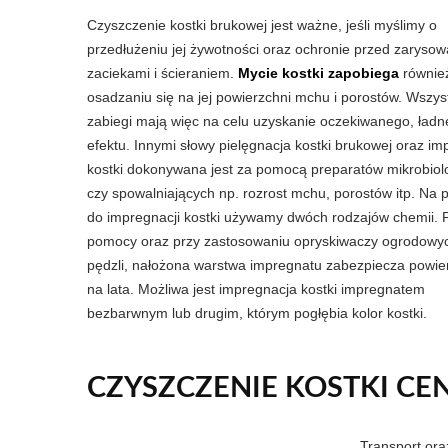
Czyszczenie kostki brukowej jest ważne, jeśli myślimy o
przedłużeniu jej żywotności oraz ochronie przed zarysow
zaciekami i ścieraniem.
Mycie kostki zapobiega
równie
osadzaniu się na jej powierzchni mchu i porostów. Wszyst
zabiegi mają więc na celu uzyskanie oczekiwanego, ład
efektu. Innymi słowy pielęgnacja kostki brukowej oraz im
kostki dokonywana jest za pomocą preparatów mikrobiol
czy spowalniających np. rozrost mchu, porostów itp. Na 
do impregnacji kostki używamy dwóch rodzajów chemii. P
pomocy oraz przy zastosowaniu opryskiwaczy ogrodowyc
pędzli, nałożona warstwa impregnatu zabezpiecza powie
na lata. Możliwa jest impregnacja kostki impregnatem
bezbarwnym lub drugim, którym pogłębia kolor kostki.
CZYSZCZENIE KOSTKI CEN
Transport or