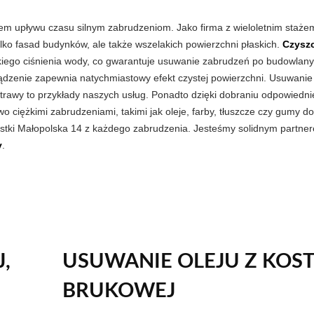
giem upływu czasu silnym zabrudzeniom. Jako firma z wieloletnim staże
tylko fasad budynków, ale także wszelakich powierzchni płaskich.
Czysz
ego ciśnienia wody, co gwarantuje usuwanie zabrudzeń po budowlany
ądzenie zapewnia natychmiastowy efekt czystej powierzchni. Usuwanie
awy to przykłady naszych usług. Ponadto dzięki dobraniu odpowiednie
o ciężkimi zabrudzeniami, takimi jak oleje, farby, tłuszcze czy gumy do
ostki Małopolska 14 z każdego zabrudzenia. Jesteśmy solidnym partne
y
.
,
USUWANIE OLEJU Z KOST
BRUKOWEJ