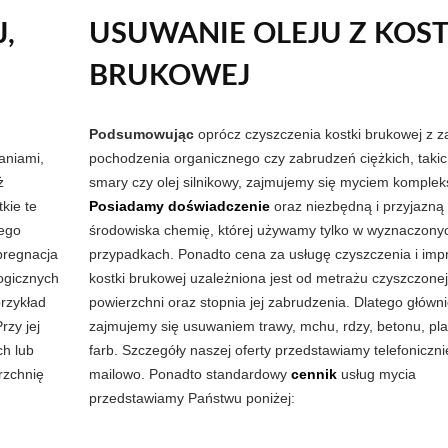
,
USUWANIE OLEJU Z KOST
BRUKOWEJ
Podsumowując
oprócz czyszczenia kostki brukowej z 
aniami,
pochodzenia organicznego czy zabrudzeń ciężkich, takic
ż
smary czy olej silnikowy, zajmujemy się myciem komple
kie te
Posiadamy doświadczenie
oraz niezbędną i przyjazną 
nego
środowiska chemię, której używamy tylko w wyznaczony
pregnacja
przypadkach. Ponadto cena za usługę czyszczenia i imp
ogicznych
kostki brukowej uzależniona jest od metrażu czyszczonej
przykład
powierzchni oraz stopnia jej zabrudzenia. Dlatego główn
rzy jej
zajmujemy się usuwaniem trawy, mchu, rdzy, betonu, pla
h lub
farb. Szczegóły naszej oferty przedstawiamy telefoniczni
rzchnię
mailowo. Ponadto standardowy
cennik
usług mycia
przedstawiamy Państwu poniżej: