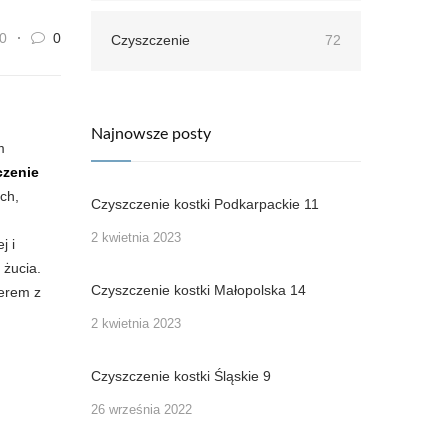
0
0
Czyszczenie
72
Najnowsze posty
m
czenie
ch,
Czyszczenie kostki Podkarpackie 11
2 kwietnia 2023
j i
 żucia.
Czyszczenie kostki Małopolska 14
nerem z
2 kwietnia 2023
Czyszczenie kostki Śląskie 9
26 września 2022