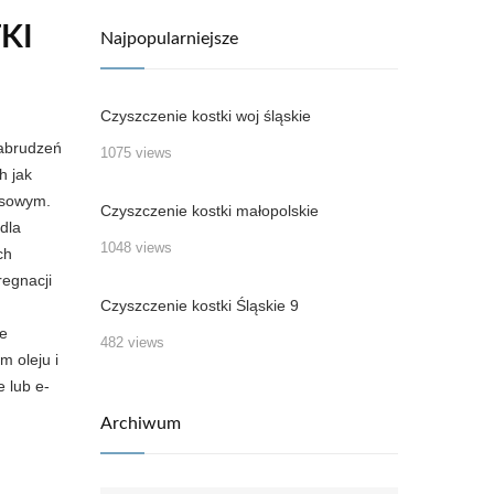
KI
Najpopularniejsze
Czyszczenie kostki woj śląskie
zabrudzeń
1075 views
h jak
ksowym.
Czyszczenie kostki małopolskie
dla
1048 views
ch
regnacji
Czyszczenie kostki Śląskie 9
ie
482 views
m oleju i
e lub e-
Archiwum