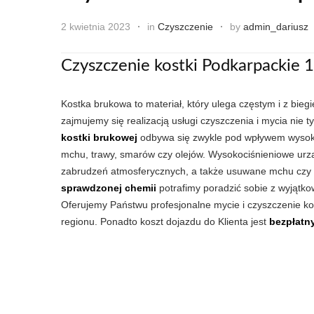
2 kwietnia 2023
in
Czyszczenie
by
admin_dariusz
Czyszczenie kostki Podkarpackie 
Kostka brukowa to materiał, który ulega częstym i z bie
zajmujemy się realizacją usługi czyszczenia i mycia nie 
kostki brukowej
odbywa się zwykle pod wpływem wysoki
mchu, trawy, smarów czy olejów. Wysokociśnieniowe urz
zabrudzeń atmosferycznych, a także usuwane mchu czy tr
sprawdzonej chemii
potrafimy poradzić sobie z wyjątkow
Oferujemy Państwu profesjonalne mycie i czyszczenie k
regionu. Ponadto koszt dojazdu do Klienta jest
bezpłatn