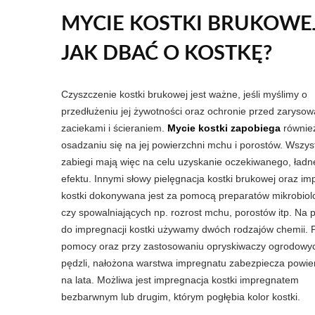
MYCIE KOSTKI BRUKOWEJ
JAK DBAĆ O KOSTKĘ?
Czyszczenie kostki brukowej jest ważne, jeśli myślimy o
przedłużeniu jej żywotności oraz ochronie przed zarysow
zaciekami i ścieraniem.
Mycie kostki zapobiega
równie
osadzaniu się na jej powierzchni mchu i porostów. Wszyst
zabiegi mają więc na celu uzyskanie oczekiwanego, ład
efektu. Innymi słowy pielęgnacja kostki brukowej oraz im
kostki dokonywana jest za pomocą preparatów mikrobiol
czy spowalniających np. rozrost mchu, porostów itp. Na 
do impregnacji kostki używamy dwóch rodzajów chemii. P
pomocy oraz przy zastosowaniu opryskiwaczy ogrodowyc
pędzli, nałożona warstwa impregnatu zabezpiecza powie
na lata. Możliwa jest impregnacja kostki impregnatem
bezbarwnym lub drugim, którym pogłębia kolor kostki.