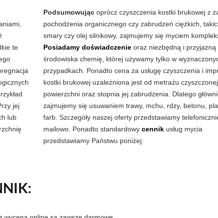
Podsumowując
oprócz czyszczenia kostki brukowej z 
aniami,
pochodzenia organicznego czy zabrudzeń ciężkich, takic
ż
smary czy olej silnikowy, zajmujemy się myciem komple
kie te
Posiadamy doświadczenie
oraz niezbędną i przyjazną 
nego
środowiska chemię, której używamy tylko w wyznaczony
pregnacja
przypadkach. Ponadto cena za usługę czyszczenia i imp
ogicznych
kostki brukowej uzależniona jest od metrażu czyszczonej
przykład
powierzchni oraz stopnia jej zabrudzenia. Dlatego główn
rzy jej
zajmujemy się usuwaniem trawy, mchu, rdzy, betonu, pla
h lub
farb. Szczegóły naszej oferty przedstawiamy telefoniczni
rzchnię
mailowo. Ponadto standardowy
cennik
usług mycia
przedstawiamy Państwu poniżej:
NIK:
az wycena online są zawsze darmowe.