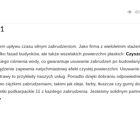
40
11
giem upływu czasu silnym zabrudzeniom. Jako firma z wieloletnim staże
tylko fasad budynków, ale także wszelakich powierzchni płaskich.
Czysz
ego ciśnienia wody, co gwarantuje usuwanie zabrudzeń po budowlany
ądzenie zapewnia natychmiastowy efekt czystej powierzchni. Usuwanie
awy to przykłady naszych usług. Ponadto dzięki dobraniu odpowiednie
o ciężkimi zabrudzeniami, takimi jak oleje, farby, tłuszcze czy gumy do
ostki podkarpackie 11 z każdego zabrudzenia. Jesteśmy solidnym part
y
.