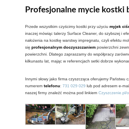
Profesjonalne mycie kostki
Przede wszystkim czyścimy kostki przy użyciu
myjek ciś
inaczej mówiąc talerzy Surface Cleaner, do szybszej i ef
nałożenia na kostkę warstwy impregnatu, czyli efektu m
się
profesjonalnym doczyszczaniem
powierzchni zewnęt
powierzchni. Dlatego zapraszamy do współpracy zarówno f
kilkunastu lat, mając w referencjach setki dobrze wykon
Innymi słowy jako firma czyszcząca oferujemy Państwu 
numerem
telefonu
:
731 029 029
lub pod adresem e-ma
naszej firmy znaleźć można pod linkiem
Czyszczenie.pl/o