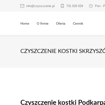
info@czyszczenie.pl
731 029 029
Pon - P
Home
O firmie
Oferta
Cennik
CZYSZCZENIE KOSTKI SKRZYS
Czyszczenie kostki Podkarp