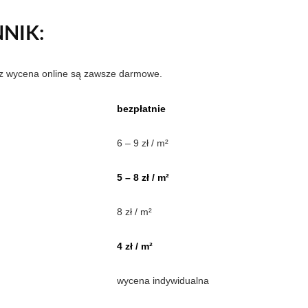
NIK:
az wycena online są zawsze darmowe.
bezpłatnie
6 – 9 zł / m²
5 – 8 zł / m²
8 zł / m²
4 zł / m²
wycena indywidualna