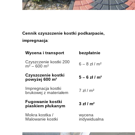
Cennik czyszczenie kostki podkarpacie,
impregnacja
:
Wycena i transport
bezpłatnie
Czyszczenie kostki 200
6 – 8 zł / m²
m² – 600 m²
Czyszczenie kostki
5 – 6 zł / m²
powyżej 600 m²
Impregnacja kostki
7 zł / m²
brukowej z materiałem
Fugowanie kostki
3 zł / m²
piaskiem płukanym
Mokra kostka /
wycena
Malowanie kostki
indywidualna