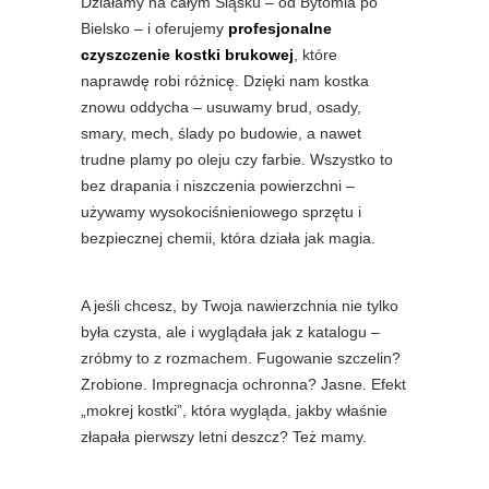
Działamy na całym Śląsku – od Bytomia po
Bielsko – i oferujemy
profesjonalne
czyszczenie kostki brukowej
, które
naprawdę robi różnicę. Dzięki nam kostka
znowu oddycha – usuwamy brud, osady,
smary, mech, ślady po budowie, a nawet
trudne plamy po oleju czy farbie. Wszystko to
bez drapania i niszczenia powierzchni –
używamy wysokociśnieniowego sprzętu i
bezpiecznej chemii, która działa jak magia.
A jeśli chcesz, by Twoja nawierzchnia nie tylko
była czysta, ale i wyglądała jak z katalogu –
zróbmy to z rozmachem. Fugowanie szczelin?
Zrobione. Impregnacja ochronna? Jasne. Efekt
„mokrej kostki”, która wygląda, jakby właśnie
złapała pierwszy letni deszcz? Też mamy.