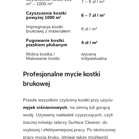
7 – 9 zł / m²
m² – 1000 m²
Czyszczenie kostki
6 – 7 zł / m²
powyżej 1000 m²
Impregnacja kostki
8 zł / m²
brukowej z materiałem
Fugowanie kostki
4 zł / m²
piaskiem płukanym
Mokra kostka /
wycena
Malowanie kostki
indywidualna
Profesjonalne mycie kostki
brukowej
Przede wszystkim czyścimy kostki przy użyciu
myjek ciśnieniowych
, na zimną lub gorącą
wodę. Używamy nakładek czyszczących, czyli
inaczej mówiąc talerzy Surface Cleaner, do
szybszej i efektywniejszej pracy. Po skończonej
pracy mycia bruku, istnieje także możliwość