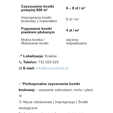
Czyszczenie kostki
6 – 8 zł / m²
powyżej 600 m²
Impregnacja kostki
8 zł / m²
brukowej z materiałem
Fugowanie kostki
4 zł / m²
piaskiem płukanym
Mokra kostka /
wycena
Malowanie kostki
indywidualna
📍
Lokalizacja:
Kraków
📞
Telefon:
731 029 029
📧
E-mail:
info@czyszczenie.pl
✅
Profesjonalne czyszczenie kostki
brukowej
– usuwanie zabrudzeń, mchu i plam
🧼
💦 Mycie ciśnieniowe | Impregnacja | Środki
ekologiczne