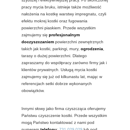
szybszej i efektywniejszej pracy. Po skończonej
pracy mycia bruku, istnieje także możliwość
nałożenia na kostkę warstwy impregnatu, czyli
efektu mokrej kostki oraz fugowania
powierzchni piaskiem. Przede wszystkim
zajmujemy się
profesjonalnym
doczyszczaniem
powierzchni zewnętrznych
takich jak kostki, parkingi, mury,
ogrodzenia
,
tarasy o dużej powierzchni. Dlatego
zapraszamy do współpracy zarówno firmy jak i
klientów prywatnych. Usługą mycia kostki
zajmujemy się już od kilkunastu lat, mając w
referencjach setki dobrze wykonanych
obowiązków.
Innymi słowy jako firma czyszcząca oferujemy
Państwu czyszczenie kostki. Przede wszystkim
mogą Państwo kontaktować z nami pod
numerem
telefonu
:
731 029 029
lub pod