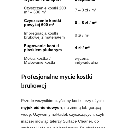
Czyszczenie kostki 200
7 – 9 zł / m²
m² – 600 m²
Czyszczenie kostki
6 – 8 zł / m²
powyżej 600 m²
Impregnacja kostki
8 zł / m²
brukowej z materiałem
Fugowanie kostki
4 zł / m²
piaskiem płukanym
Mokra kostka /
wycena
Malowanie kostki
indywidualna
Profesjonalne mycie kostki
brukowej
Przede wszystkim czyścimy kostki przy użyciu
myjek ciśnieniowych
, na zimną lub gorącą
wodę. Używamy nakładek czyszczących, czyli
inaczej mówiąc talerzy Surface Cleaner, do