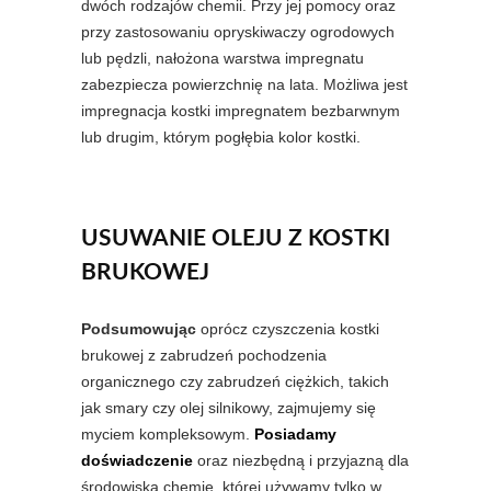
dwóch rodzajów chemii. Przy jej pomocy oraz
przy zastosowaniu opryskiwaczy ogrodowych
lub pędzli, nałożona warstwa impregnatu
zabezpiecza powierzchnię na lata. Możliwa jest
impregnacja kostki impregnatem bezbarwnym
lub drugim, którym pogłębia kolor kostki.
USUWANIE OLEJU Z KOSTKI
BRUKOWEJ
Podsumowując
oprócz czyszczenia kostki
brukowej z zabrudzeń pochodzenia
organicznego czy zabrudzeń ciężkich, takich
jak smary czy olej silnikowy, zajmujemy się
myciem kompleksowym.
Posiadamy
doświadczenie
oraz niezbędną i przyjazną dla
środowiska chemię, której używamy tylko w