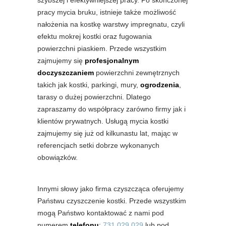
szybszej i efektywniejszej pracy. Po skończonej
pracy mycia bruku, istnieje także możliwość
nałożenia na kostkę warstwy impregnatu, czyli
efektu mokrej kostki oraz fugowania
powierzchni piaskiem. Przede wszystkim
zajmujemy się
profesjonalnym
doczyszczaniem
powierzchni zewnętrznych
takich jak kostki, parkingi, mury,
ogrodzenia
,
tarasy o dużej powierzchni. Dlatego
zapraszamy do współpracy zarówno firmy jak i
klientów prywatnych. Usługą mycia kostki
zajmujemy się już od kilkunastu lat, mając w
referencjach setki dobrze wykonanych
obowiązków.
Innymi słowy jako firma czyszcząca oferujemy
Państwu czyszczenie kostki. Przede wszystkim
mogą Państwo kontaktować z nami pod
numerem
telefonu
:
731 029 029
lub pod