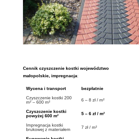
Cennik czyszczenie kostki województwo
małopolskie, impregnacja
:
Wycena i transport
bezpłatnie
Czyszczenie kostki 200
6 – 8 zł / m²
m² – 600 m²
Czyszczenie kostki
5 – 6 zł / m²
powyżej 600 m²
Impregnacja kostki
7 zł / m²
brukowej z materiałem
Fugowanie kostki