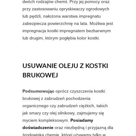
dwóch rodzajów chemii. Przy jej pomocy oraz
przy zastosowaniu opryskiwaczy ogrodowych
lub pędzli, nałożona warstwa impregnatu
zabezpiecza powierzchnię na lata. Możliwa jest
impregnacja kostki impregnatem bezbarwnym
lub drugim, którym pogłębia kolor kostki.
USUWANIE OLEJU Z KOSTKI
BRUKOWEJ
Podsumowując
oprócz czyszczenia kostki
brukowej z zabrudzeń pochodzenia
organicznego czy zabrudzeń ciężkich, takich
jak smary czy olej silnikowy, zajmujemy się
myciem kompleksowym.
Posiadamy
doświadczenie
oraz niezbędną i przyjazną dla
środowiska chemię, której używamy tylko w