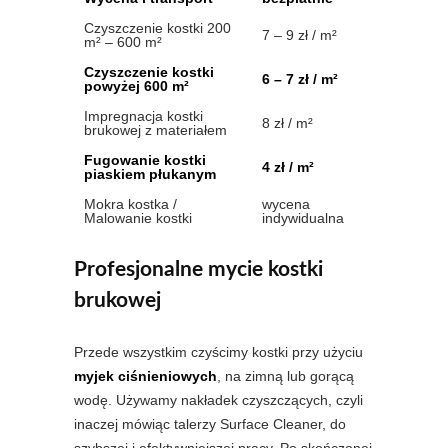
Czyszczenie kostki 200
7 – 9 zł / m²
m² – 600 m²
Czyszczenie kostki
6 – 7 zł / m²
powyżej 600 m²
Impregnacja kostki
8 zł / m²
brukowej z materiałem
Fugowanie kostki
4 zł / m²
piaskiem płukanym
Mokra kostka /
wycena
Malowanie kostki
indywidualna
Profesjonalne mycie kostki
brukowej
Przede wszystkim czyścimy kostki przy użyciu
myjek ciśnieniowych
, na zimną lub gorącą
wodę. Używamy nakładek czyszczących, czyli
inaczej mówiąc talerzy Surface Cleaner, do