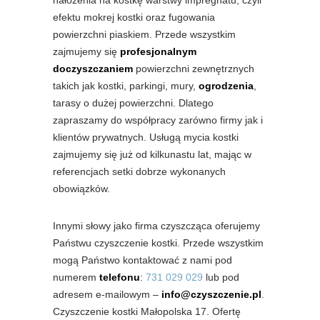
nałożenia na kostkę warstwy impregnatu, czyli
efektu mokrej kostki oraz fugowania
powierzchni piaskiem. Przede wszystkim
zajmujemy się
profesjonalnym
doczyszczaniem
powierzchni zewnętrznych
takich jak kostki, parkingi, mury,
ogrodzenia
,
tarasy o dużej powierzchni. Dlatego
zapraszamy do współpracy zarówno firmy jak i
klientów prywatnych. Usługą mycia kostki
zajmujemy się już od kilkunastu lat, mając w
referencjach setki dobrze wykonanych
obowiązków.
Innymi słowy jako firma czyszcząca oferujemy
Państwu czyszczenie kostki. Przede wszystkim
mogą Państwo kontaktować z nami pod
numerem
telefonu
:
731 029 029
lub pod
adresem e-mailowym –
info@czyszczenie.pl
.
Czyszczenie kostki Małopolska 17. Ofertę