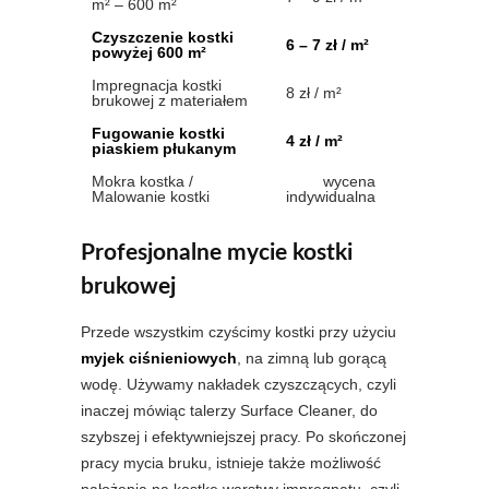
m² – 600 m²
Czyszczenie kostki
6 – 7 zł / m²
powyżej 600 m²
Impregnacja kostki
8 zł / m²
brukowej z materiałem
Fugowanie kostki
4 zł / m²
piaskiem płukanym
Mokra kostka /
wycena
Malowanie kostki
indywidualna
Profesjonalne mycie kostki
brukowej
Przede wszystkim czyścimy kostki przy użyciu
myjek ciśnieniowych
, na zimną lub gorącą
wodę. Używamy nakładek czyszczących, czyli
inaczej mówiąc talerzy Surface Cleaner, do
szybszej i efektywniejszej pracy. Po skończonej
pracy mycia bruku, istnieje także możliwość