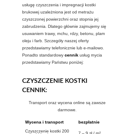
usługę czyszczenia i impregnacji kostki
brukowej uzależniona jest od metrażu
czyszczonej powierzchni oraz stopnia jej
zabrudzenia. Dlatego głównie zajmujemy się
usuwaniem trawy, mchu, rdzy, betonu, plam
oleju i farb. Szczegóły naszej oferty
przedstawiamy telefonicznie lub e-mailowo.
Ponadto standardowy
cennik
usług mycia
przedstawiamy Państwu poniżej:
CZYSZCZENIE KOSTKI
CENNIK:
Transport oraz wycena online są zawsze
darmowe.
Wycena i transport
bezpłatnie
Czyszczenie kostki 200
7 – 9 zł / m²