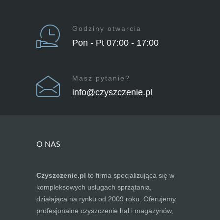
Godziny otwarcia
Pon - Pt 07:00 - 17:00
Masz pytanie?
info@czyszczenie.pl
O NAS
Czyszczenie.pl
to firma specjalizująca się w
kompleksowych usługach sprzątania,
działająca na rynku od 2009 roku. Oferujemy
profesjonalne czyszczenie hal i magazynów,