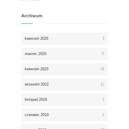
Archiwum
kwiecień 2025
3
marzec 2025
5
kwiecień 2023
34
wrzesień 2022
11
listopad 2019
1
czerwiec 2019
2