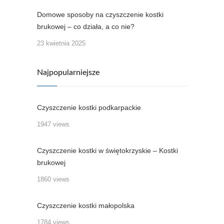
Domowe sposoby na czyszczenie kostki
brukowej – co działa, a co nie?
23 kwietnia 2025
Najpopularniejsze
Czyszczenie kostki podkarpackie
1947 views
Czyszczenie kostki w świętokrzyskie – Kostki
brukowej
1860 views
Czyszczenie kostki małopolska
1784 views