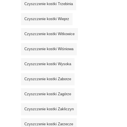
Czyszczenie kostki Trzebinia
Czyszczenie kostki Wieprz
Czyszczenie kostki Witkowice
Czyszczenie kostki Wiśniowa
Czyszczenie kostki Wysoka
Czyszczenie kostki Zaborze
Czyszczenie kostki Zagórze
Czyszczenie kostki Zakliczyn
Czyszczenie kostki Zarzecze