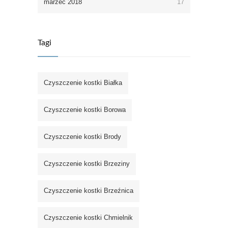
marzec 2018
17
Tagi
Czyszczenie kostki Białka
Czyszczenie kostki Borowa
Czyszczenie kostki Brody
Czyszczenie kostki Brzeziny
Czyszczenie kostki Brzeźnica
Czyszczenie kostki Chmielnik