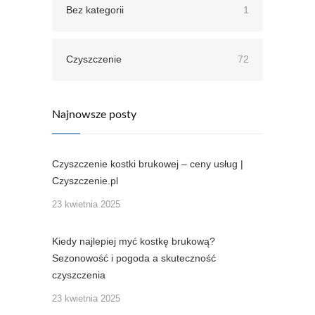
Bez kategorii
1
Czyszczenie
72
Najnowsze posty
Czyszczenie kostki brukowej – ceny usług |
Czyszczenie.pl
23 kwietnia 2025
Kiedy najlepiej myć kostkę brukową?
Sezonowość i pogoda a skuteczność
czyszczenia
23 kwietnia 2025