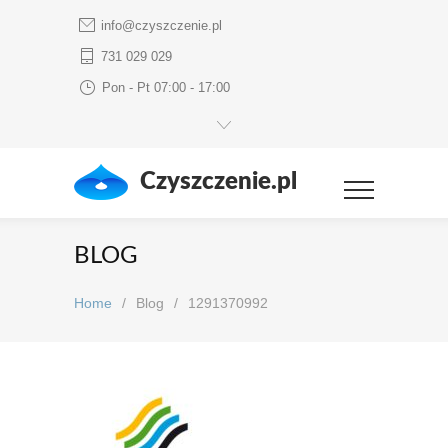
info@czyszczenie.pl
731 029 029
Pon - Pt 07:00 - 17:00
Czyszczenie.pl
BLOG
Home
/
Blog
/
1291370992