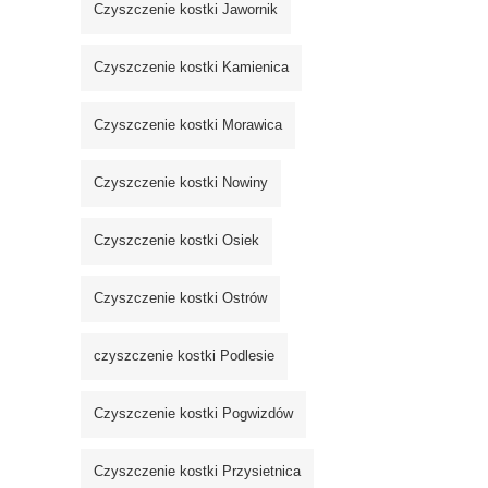
Czyszczenie kostki Jawornik
Czyszczenie kostki Kamienica
Czyszczenie kostki Morawica
Czyszczenie kostki Nowiny
Czyszczenie kostki Osiek
Czyszczenie kostki Ostrów
czyszczenie kostki Podlesie
Czyszczenie kostki Pogwizdów
Czyszczenie kostki Przysietnica