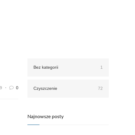
Bez kategorii
1
9
0
Czyszczenie
72
Najnowsze posty