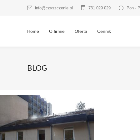
info@czyszczenie.pl
731 029 029
Pon - P
Home
O firmie
Oferta
Cennik
BLOG