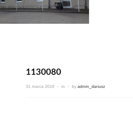
1130080
31 marca 2018
in
by
admin_dariusz