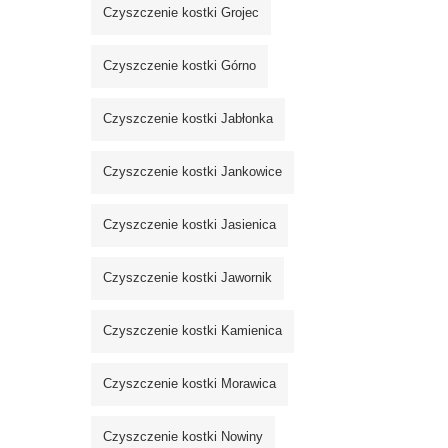
Czyszczenie kostki Grojec
Czyszczenie kostki Górno
Czyszczenie kostki Jabłonka
Czyszczenie kostki Jankowice
Czyszczenie kostki Jasienica
Czyszczenie kostki Jawornik
Czyszczenie kostki Kamienica
Czyszczenie kostki Morawica
Czyszczenie kostki Nowiny