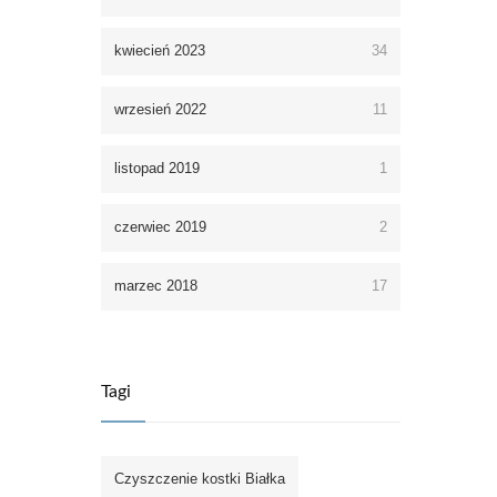
kwiecień 2023
34
wrzesień 2022
11
listopad 2019
1
czerwiec 2019
2
marzec 2018
17
Tagi
Czyszczenie kostki Białka